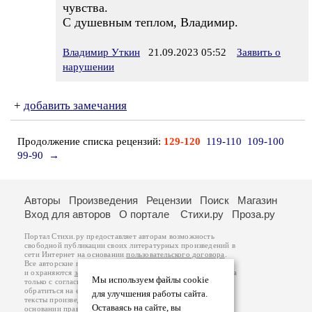
чувства.
С душевным теплом, Владимир.
Владимир Уткин
21.09.2023 05:52
Заявить о
нарушении
+
добавить замечания
Продолжение списка рецензий:
129-120
119-110
109-100
99-90
→
Авторы
Произведения
Рецензии
Поиск
Магазин
Вход для авторов
О портале
Стихи.ру
Проза.ру
Портал Стихи.ру предоставляет авторам возможность
свободной публикации своих литературных произведений в
сети Интернет на основании
пользовательского договора
.
Все авторские права на произведения принадлежат авторам
и охраняются
законом
. Перепечатка произведений возможна
Мы используем файлы cookie
только с согласия его автора, к которому вы можете
обратиться на его авторской странице. Ответственность за
для улучшения работы сайта.
тексты произведений авторы несут самостоятельно на
Оставаясь на сайте, вы
основании
правил публикации
и
законодательства