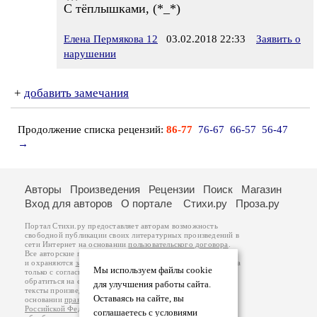
С тёплышками, (*_*)
Елена Пермякова 12
03.02.2018 22:33
Заявить о
нарушении
+
добавить замечания
Продолжение списка рецензий:
86-77
76-67
66-57
56-47
→
Авторы
Произведения
Рецензии
Поиск
Магазин
Вход для авторов
О портале
Стихи.ру
Проза.ру
Портал Стихи.ру предоставляет авторам возможность
свободной публикации своих литературных произведений в
сети Интернет на основании
пользовательского договора
.
Все авторские права на произведения принадлежат авторам
и охраняются
законом
. Перепечатка произведений возможна
Мы используем файлы cookie
только с согласия его автора, к которому вы можете
обратиться на его авторской странице. Ответственность за
для улучшения работы сайта.
тексты произведений авторы несут самостоятельно на
Оставаясь на сайте, вы
основании
правил публикации
и
законодательства
Российской Федерации
. Данные пользователей
соглашаетесь с условиями