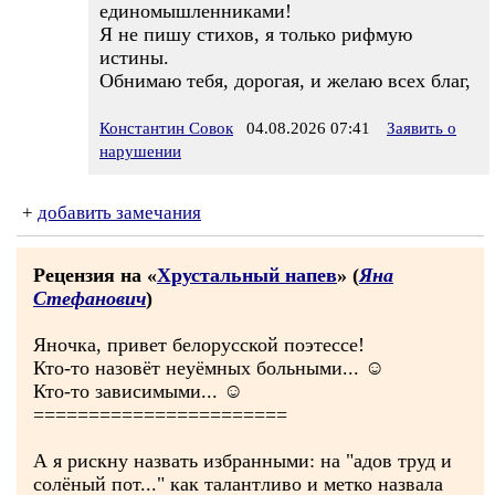
единомышленниками!
Я не пишу стихов, я только рифмую
истины.
Обнимаю тебя, дорогая, и желаю всех благ,
Константин Совок
04.08.2026 07:41
Заявить о
нарушении
+
добавить замечания
Рецензия на «
Хрустальный напев
» (
Яна
Стефанович
)
Яночка, привет белорусской поэтессе!
Кто-то назовёт неуёмных больными... ☺
Кто-то зависимыми... ☺
=======================
А я рискну назвать избранными: на "адов труд и
солёный пот..." как талантливо и метко назвала