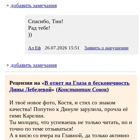
+
добавить замечания
Спасибо, Тин!
Рад тебе!
))
Ал Еф
26.07.2026 15:51
Заявить о нарушении
+
добавить замечания
Рецензия на «
В ответ на Глаза в бесконечность
Дины Лебедевой
» (
Константин Совок
)
И твоё новое фото, Костя, и стих со знаком
качества! Попутно к Динуле зарулила, прочла её
гимн Карелии.
Ты молодец, что успеваешь не только читать, но и
точно по теме отзываться!
А я висю со вчера на Главной, да только активно