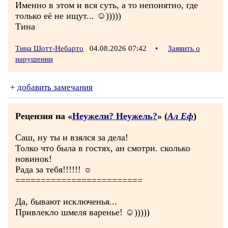
Именно в этом и вся суть, а то непонятно, где
только её не ищут... ☺)))))
Тина
Тина Шотт-Небарто
04.08.2026 07:42
•
Заявить о
нарушении
+
добавить замечания
Рецензия на «
Неужели? Неужель?
» (
Ал Еф
)
Саш, ну ты и взялся за дела!
Толко что была в гостях, ан смотри. сколько
новинок!
Рада за тебя!!!!!! ☼
=========================
Да, бывают исключенья...
Привлекло шмеля варенье! ☺)))))