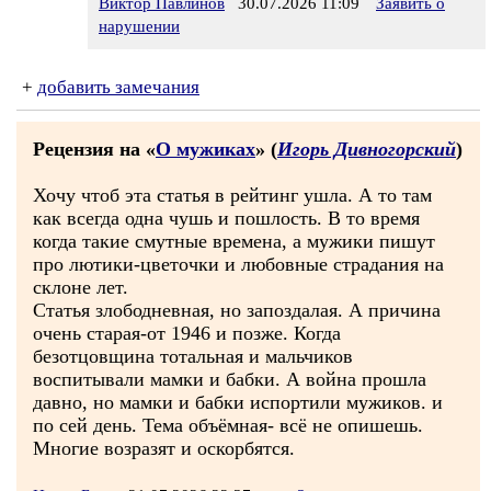
Виктор Павлинов
30.07.2026 11:09
Заявить о
нарушении
+
добавить замечания
Рецензия на «
О мужиках
» (
Игорь Дивногорский
)
Хочу чтоб эта статья в рейтинг ушла. А то там
как всегда одна чушь и пошлость. В то время
когда такие смутные времена, а мужики пишут
про лютики-цветочки и любовные страдания на
склоне лет.
Статья злободневная, но запоздалая. А причина
очень старая-от 1946 и позже. Когда
безотцовщина тотальная и мальчиков
воспитывали мамки и бабки. А война прошла
давно, но мамки и бабки испортили мужиков. и
по сей день. Тема объёмная- всё не опишешь.
Многие возразят и оскорбятся.