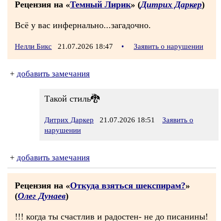
Рецензия на «
Темный Лирик
» (
Дитрих Даркер
)
Всё у вас инфернально...загадочно.
Нелли Бикс
21.07.2026 18:47
•
Заявить о нарушении
+
добавить замечания
Такой стиль🐉
Дитрих Даркер
21.07.2026 18:51
Заявить о
нарушении
+
добавить замечания
Рецензия на «
Откуда взяться шекспирам?
»
(
Олег Дунаев
)
!!! когда ты счастлив и радостен- не до писанины!