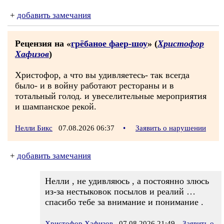
+
добавить замечания
Рецензия на «
грёбаное фаер-шоу
» (
Христофор
Хафизов
)
Христофор, а что вы удивляетесь- так всегда
было- и в войну работают рестораны и в
тотальный голод. и увеселительные мероприятия
и шампанское рекой.
Нелли Бикс
07.08.2026 06:37
•
Заявить о нарушении
+
добавить замечания
Нелли , не удивляюсь , а постоянно злюсь
из-за нестыковок посылов и реалий …
спасибо тебе за внимание и понимание .
Христофор Хафизов
07.08.2026 21:49
Заявить о