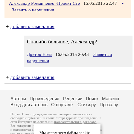
Александр Романченко -Проект Сте
15.05.2015 22:47
•
Заявить о нарушении
+
добавить замечания
Спасибо большое, Александр!
Доктор Нэля
16.05.2015 20:43
Заявить о
нарушении
+
добавить замечания
Авторы
Произведения
Рецензии
Поиск
Магазин
Вход для авторов
О портале
Стихи.ру
Проза.ру
Портал Стихи.ру предоставляет авторам возможность
свободной публикации своих литературных произведений в
сети Интернет на основании
пользовательского договора
.
Все авторские права на произведения принадлежат авторам
и охраняются
законом
. Перепечатка произведений возможна
Мы используем файлы cookie
только с согласия его автора, к которому вы можете