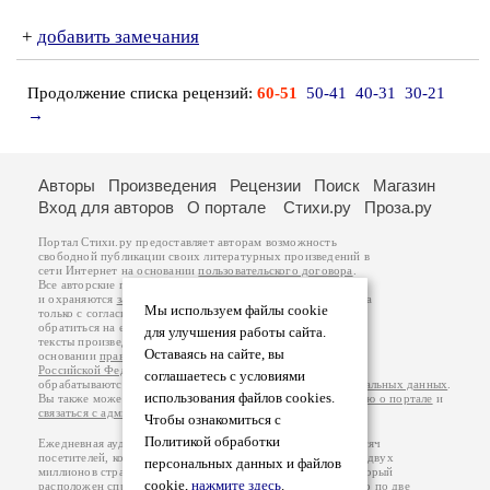
+
добавить замечания
Продолжение списка рецензий:
60-51
50-41
40-31
30-21
→
Авторы
Произведения
Рецензии
Поиск
Магазин
Вход для авторов
О портале
Стихи.ру
Проза.ру
Портал Стихи.ру предоставляет авторам возможность
свободной публикации своих литературных произведений в
сети Интернет на основании
пользовательского договора
.
Все авторские права на произведения принадлежат авторам
и охраняются
законом
. Перепечатка произведений возможна
Мы используем файлы cookie
только с согласия его автора, к которому вы можете
обратиться на его авторской странице. Ответственность за
для улучшения работы сайта.
тексты произведений авторы несут самостоятельно на
Оставаясь на сайте, вы
основании
правил публикации
и
законодательства
Российской Федерации
. Данные пользователей
соглашаетесь с условиями
обрабатываются на основании
Политики обработки персональных данных
.
использования файлов cookies.
Вы также можете посмотреть более подробную
информацию о портале
и
связаться с администрацией
.
Чтобы ознакомиться с
Политикой обработки
Ежедневная аудитория портала Стихи.ру – порядка 200 тысяч
посетителей, которые в общей сумме просматривают более двух
персональных данных и файлов
миллионов страниц по данным счетчика посещаемости, который
cookie,
нажмите здесь
.
расположен справа от этого текста. В каждой графе указано по две