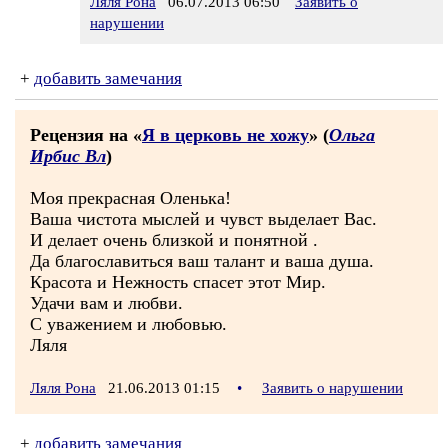
Ляля Рона
06.07.2013 06:50
Заявить о
нарушении
+
добавить замечания
Рецензия на «
Я в церковь не хожу
» (
Ольга
Ирбис Вл
)
Моя прекрасная Оленька!
Ваша чистота мыслей и чувст выделает Вас.
И делает очень близкой и понятной .
Да благославиться ваш талант и ваша душа.
Красота и Нежность спасет этот Мир.
Удачи вам и любви.
С уважением и любовью.
Ляля
Ляля Рона
21.06.2013 01:15
•
Заявить о нарушении
+
добавить замечания