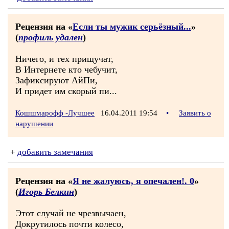
Рецензия на «
Если ты мужик серьёзный...
»
(
профиль удален
)
Ничего, и тех прищучат,
В Интернете кто чебучит,
Зафиксируют АйПи,
И придет им скорый пи...
Кошшмарофф -Лучшее
16.04.2011 19:54
•
Заявить о
нарушении
+
добавить замечания
Рецензия на «
Я не жалуюсь, я опечален!. 0
»
(
Игорь Белкин
)
Этот случай не чрезвычаен,
Докрутилось почти колесо,