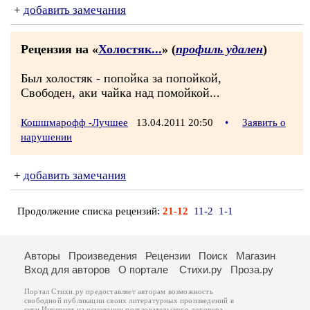
+
добавить замечания
Рецензия на «
Холостяк...
» (
профиль удален
)
Был холостяк - попойка за попойкой,
Свободен, аки чайка над помойкой...
Кошшмарофф -Лучшее
13.04.2011 20:50
•
Заявить о
нарушении
+
добавить замечания
Продолжение списка рецензий:
21-12
11-2
1-1
Авторы
Произведения
Рецензии
Поиск
Магазин
Вход для авторов
О портале
Стихи.ру
Проза.ру
Портал Стихи.ру предоставляет авторам возможность
свободной публикации своих литературных произведений в
сети Интернет на основании
пользовательского договора
.