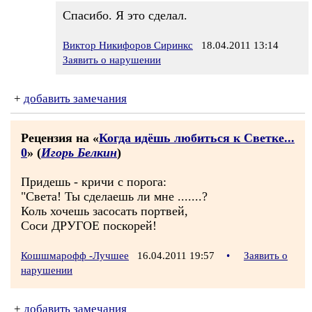
Cпасибо. Я это сделал.
Виктор Никифоров Сиринкс
18.04.2011 13:14
Заявить о нарушении
+
добавить замечания
Рецензия на «
Когда идёшь любиться к Светке...
0
» (
Игорь Белкин
)
Придешь - кричи с порога:
"Света! Ты сделаешь ли мне .......?
Коль хочешь засосать портвей,
Соси ДРУГОЕ поскорей!
Кошшмарофф -Лучшее
16.04.2011 19:57
•
Заявить о
нарушении
+
добавить замечания