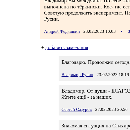
Владимир Вы молодчина. По себе знаю
выполнена по тёркински. Кое- где ест
Советую продолжить эксперимент. По
Русин.
Андрей Федяшкин
23.02.2023 10:03
•
+
добавить замечания
Благодарю. Продолжил сегодня
Владимир Русин
23.02.2023 18:19
Владимир. От души - БЛАГ
Жгите ещё - за наших.
Сергей Сазуров
27.02.2023 20:50
Знакомая ситуация на Стихире