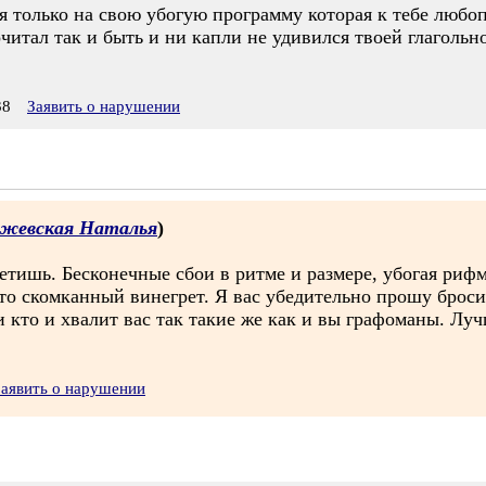
ся только на свою убогую программу которая к тебе любо
читал так и быть и ни капли не удивился твоей глагольн
38
Заявить о нарушении
ржевская Наталья
)
етишь. Бесконечные сбои в ритме и размере, убогая риф
 скомканный винегрет. Я вас убедительно прошу бросить 
и кто и хвалит вас так такие же как и вы графоманы. Луч
Заявить о нарушении