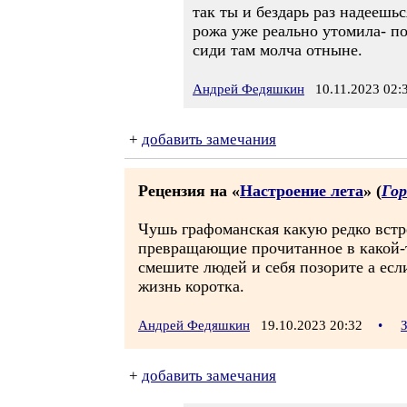
так ты и бездарь раз надеешь
рожа уже реально утомила- по
сиди там молча отныне.
Андрей Федяшкин
10.11.2023 02:
+
добавить замечания
Рецензия на «
Настроение лета
» (
Го
Чушь графоманская какую редко встр
превращающие прочитанное в какой-то
смешите людей и себя позорите а есл
жизнь коротка.
Андрей Федяшкин
19.10.2023 20:32
•
+
добавить замечания