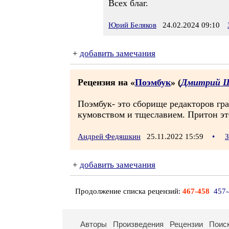
Всех благ.
Юрий Беляков
24.02.2024 09:10
+
добавить замечания
Рецензия на «
Поэмбук
» (
Дмитрий Ш
Поэмбук- это сборище редакторов гр
кумовством и тщеславием. Притон это
Андрей Федяшкин
25.11.2022 15:59
•
З
+
добавить замечания
Продолжение списка рецензий:
467-458
457
Авторы
Произведения
Рецензии
Поис