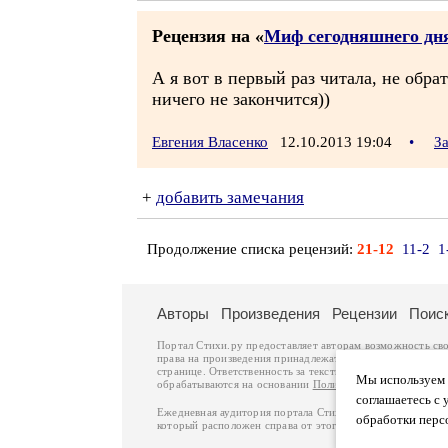
Рецензия на «
Миф сегодняшнего дн
А я вот в первый раз читала, не обр
ничего не закончится))
Евгения Власенко
12.10.2013 19:04
•
З
+
добавить замечания
Продолжение списка рецензий:
21-12
11-2
1
Авторы
Произведения
Рецензии
Поис
Портал Стихи.ру предоставляет авторам возможность св
права на произведения принадлежат авторам и охраняют
странице. Ответственность за тексты произведений авто
Мы используем ф
обрабатываются на основании
Политики обработки перс
соглашаетесь с 
Ежедневная аудитория портала Стихи.ру – порядка 200 
обработки перс
который расположен справа от этого текста. В каждой гр