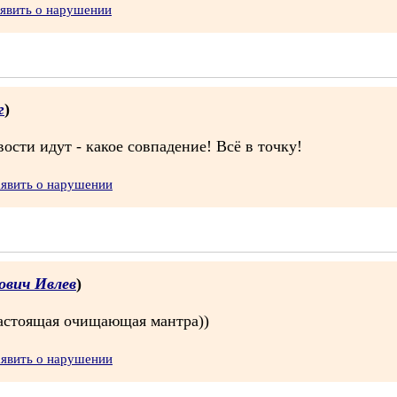
явить о нарушении
г
)
ости идут - какое совпадение! Всё в точку!
аявить о нарушении
ович Ивлев
)
настоящая очищающая мантра))
аявить о нарушении