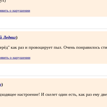
ух)
явить о нарушении
й Ледвиг
)
ерёд" как раз и провоцирует пыл. Очень понравилось сти
аявить о нарушении
г
)
дходящее настроение! И скелет один есть, как раз ему дв