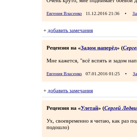
Очень круто, мне поднимает боевой д
Евгения Власенко
11.12.2016 21:36
•
За
+
добавить замечания
Рецензия на «
Задом наперёд
» (
Серге
Мне кажется, "всё вспять и задом нап
Евгения Власенко
07.01.2016 01:25
•
З
+
добавить замечания
Рецензия на «
Улетай
» (
Сергей Ледви
Ух, своевременно я читаю, как раз по
подошло)