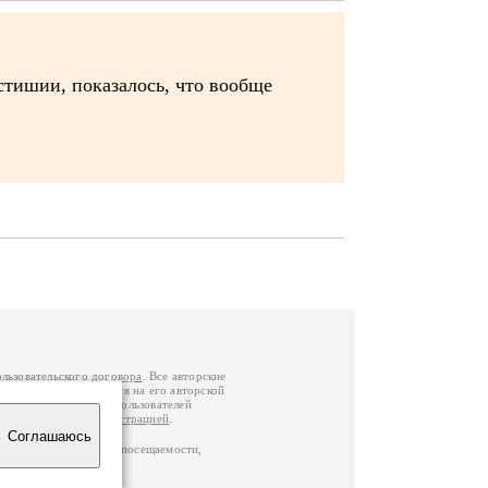
стишии, показалось, что вообще
ользовательского договора
. Все авторские
у вы можете обратиться на его авторской
й Федерации
. Данные пользователей
е
и
связаться с администрацией
.
Соглашаюсь
ц по данным счетчика посещаемости,