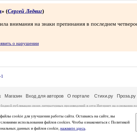
я
» (
Сергей Ледвиг
)
атила внимания на знаки препинания в последнем четверо
аявить о нарушении
-1
к
Магазин
Вход для авторов
О портале
Стихи.ру
Проза.ру
ободной публикации своих литературных произведений в сети Интернет на основании
п
ся
законом
. Перепечатка произведений возможна только с согласия его автора, к котором
ры несут самостоятельно на основании
правил публикации
и
законодательства Российско
айлы cookie для улучшения работы сайта. Оставаясь на сайте, вы
ональных данных
. Вы также можете посмотреть более подробную
информацию о портал
условиями использования файлов cookies. Чтобы ознакомиться с Политикой
тысяч посетителей, которые в общей сумме просматривают более двух миллионов страни
ональных данных и файлов cookie,
нажмите здесь
.
афе указано по две цифры: количество просмотров и количество посетителей.