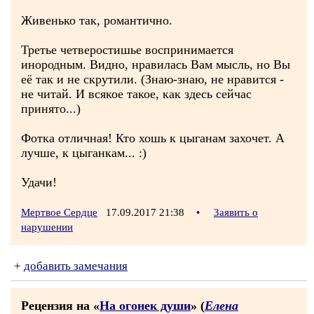
Живенько так, романтично.
Третье четверостишье воспринимается
инородным. Видно, нравилась Вам мысль, но Вы
её так и не скрутили. (Знаю-знаю, не нравится -
не читай. И всякое такое, как здесь сейчас
принято...)
Фотка отличная! Кто хошь к цыганам захочет. А
лучше, к цыганкам... :)
Удачи!
Мертвое Сердце
17.09.2017 21:38
•
Заявить о
нарушении
+
добавить замечания
Рецензия на «
На огонек души
» (
Елена