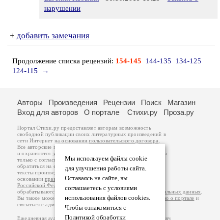
нарушении
+
добавить замечания
Продолжение списка рецензий:
154-145
144-135
134-125
124-115
→
Авторы
Произведения
Рецензии
Поиск
Магазин
Вход для авторов
О портале
Стихи.ру
Проза.ру
Портал Стихи.ру предоставляет авторам возможность
свободной публикации своих литературных произведений в
сети Интернет на основании
пользовательского договора
.
Все авторские права на произведения принадлежат авторам
и охраняются
законом
. Перепечатка произведений возможна
Мы используем файлы cookie
только с согласия его автора, к которому вы можете
обратиться на его авторской странице. Ответственность за
для улучшения работы сайта.
тексты произведений авторы несут самостоятельно на
Оставаясь на сайте, вы
основании
правил публикации
и
законодательства
Российской Федерации
. Данные пользователей
соглашаетесь с условиями
обрабатываются на основании
Политики обработки персональных данных
.
использования файлов cookies.
Вы также можете посмотреть более подробную
информацию о портале
и
связаться с администрацией
.
Чтобы ознакомиться с
Политикой обработки
Ежедневная аудитория портала Стихи.ру – порядка 200 тысяч