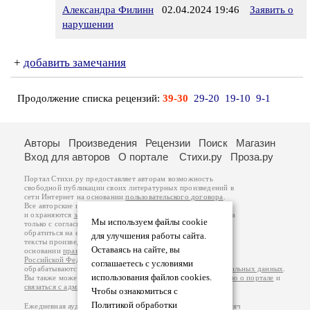
Александра Филинн
02.04.2024 19:46
Заявить о
нарушении
+
добавить замечания
Продолжение списка рецензий:
39-30
29-20
19-10
9-1
Авторы
Произведения
Рецензии
Поиск
Магазин
Вход для авторов
О портале
Стихи.ру
Проза.ру
Портал Стихи.ру предоставляет авторам возможность
свободной публикации своих литературных произведений в
сети Интернет на основании
пользовательского договора
.
Все авторские права на произведения принадлежат авторам
и охраняются
законом
. Перепечатка произведений возможна
Мы используем файлы cookie
только с согласия его автора, к которому вы можете
обратиться на его авторской странице. Ответственность за
для улучшения работы сайта.
тексты произведений авторы несут самостоятельно на
Оставаясь на сайте, вы
основании
правил публикации
и
законодательства
Российской Федерации
. Данные пользователей
соглашаетесь с условиями
обрабатываются на основании
Политики обработки персональных данных
.
использования файлов cookies.
Вы также можете посмотреть более подробную
информацию о портале
и
связаться с администрацией
.
Чтобы ознакомиться с
Политикой обработки
Ежедневная аудитория портала Стихи.ру – порядка 200 тысяч