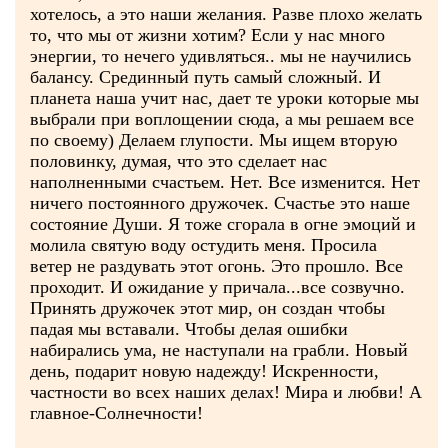
хотелось, а это наши желания. Разве плохо желать
то, что мы от жизни хотим? Если у нас много
энергии, то нечего удивляться.. мы не научились
балансу. Срединный путь самый сложный. И
планета наша учит нас, дает те уроки которые мы
выбрали при воплощении сюда, а мы решаем все
по своему) Делаем глупости. Мы ищем вторую
половинку, думая, что это сделает нас
наполненными счастьем. Нет. Все изменится. Нет
ничего постоянного дружочек. Счастье это наше
состояние Души. Я тоже сгорала в огне эмоций и
молила святую воду остудить меня. Просила
ветер не раздувать этот огонь. Это прошло. Все
проходит. И ожидание у причала...все созвучно.
Принять дружочек этот мир, он создан чтобы
падая мы вставали. Чтобы делая ошибки
набирались ума, не наступали на грабли. Новый
день, подарит новую надежду! Искренности,
частности во всех наших делах! Мира и любви! А
главное-Солнечности!