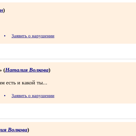
ин
)
8
•
Заявить о нарушении
» (
Наталия Волкова
)
м есть и какой ты...
5
•
Заявить о нарушении
ия Волкова
)