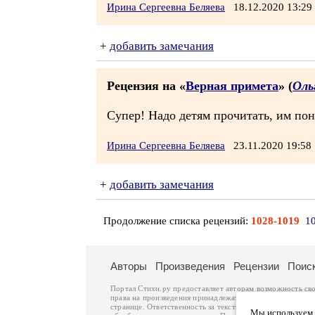
Ирина Сергеевна Беляева
18.12.2020 13:2
+
добавить замечания
Рецензия на «
Верная примета
» (
Оль
Супер! Надо детям прочитать, им понр
Ирина Сергеевна Беляева
23.11.2020 19:5
+
добавить замечания
Продолжение списка рецензий:
1028-1019
1
Авторы
Произведения
Рецензии
Поис
Портал Стихи.ру предоставляет авторам возможность св
права на произведения принадлежат авторам и охраняют
странице. Ответственность за тексты произведений авто
Мы используем ф