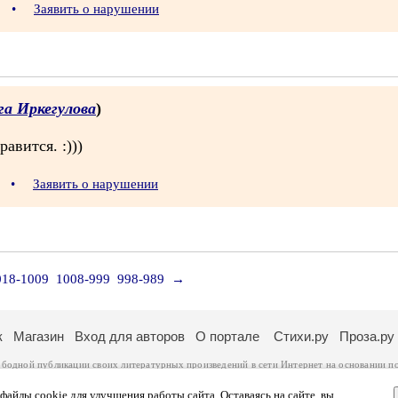
9
•
Заявить о нарушении
га Иркегулова
)
авится. :)))
8
•
Заявить о нарушении
018-1009
1008-999
998-989
→
к
Магазин
Вход для авторов
О портале
Стихи.ру
Проза.ру
ободной публикации своих литературных произведений в сети Интернет на основании
п
ся
законом
. Перепечатка произведений возможна только с согласия его автора, к котором
ры несут самостоятельно на основании
правил публикации
и
законодательства Российско
айлы cookie для улучшения работы сайта. Оставаясь на сайте, вы