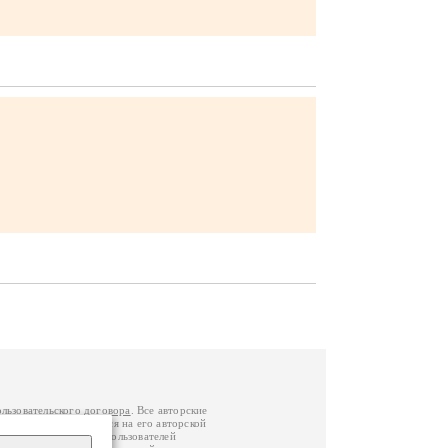
ользовательского договора
. Все авторские
у вы можете обратиться на его авторской
й Федерации
. Данные пользователей