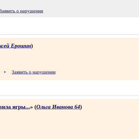
Заявить о нарушении
ксей Ерошин
)
2
•
Заявить о нарушении
ила игры...
» (
Ольга Иванова 64
)