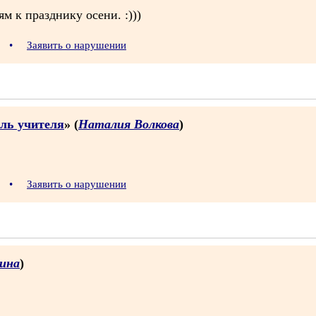
м к празднику осени. :)))
5
•
Заявить о нарушении
ль учителя
» (
Наталия Волкова
)
4
•
Заявить о нарушении
сина
)