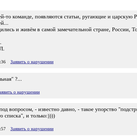
ьей-то команде, появляются статьи, ругающие и царскую 
й...
дились и живём в самой замечательной стране, России, То
.
Л.
:36
Заявить о нарушении
ьная" ?...
аявить о нарушении
под вопросом, - известно давно, - такое упорство "подс
 списка", и только:))))
:57
Заявить о нарушении