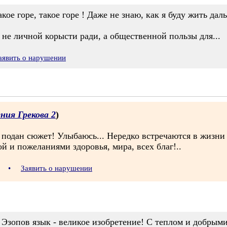
кое горе, такое горе ! Даже не знаю, как я буду жить дал
е не личной корысти ради, а общественной пользы для...
аявить о нарушении
ния Грекова 2
)
подан сюжет! Улыбаюсь... Нередко встречаются в жизни 
й и пожеланиями здоровья, мира, всех благ!..
24
•
Заявить о нарушении
- Эзопов язык - великое изобретение! С теплом и добрым