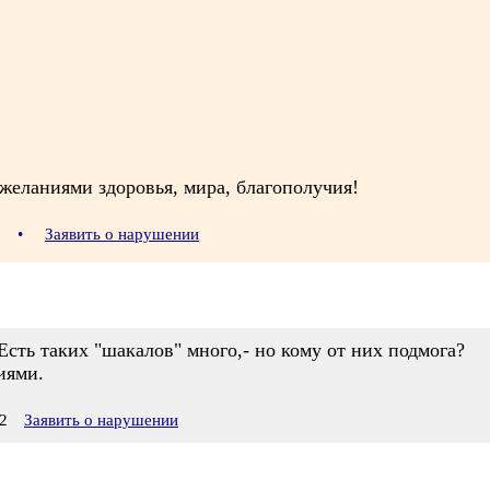
желаниями здоровья, мира, благополучия!
08
•
Заявить о нарушении
 Есть таких "шакалов" много,- но кому от них подмога?
иями.
2
Заявить о нарушении