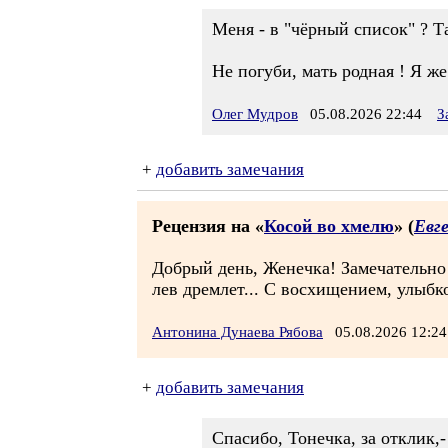
Меня - в "чёрный список" ? Та
Не погуби, мать родная ! Я ж
Олег Мудров
05.08.2026 22:44
З
+
добавить замечания
Рецензия на «
Косой во хмелю
» (
Евге
Добрый день, Женечка! Замечательно 
лев дремлет... С восхищением, улыбко
Антонина Дунаева Рябова
05.08.2026 12:
+
добавить замечания
Спасибо, Тонечка, за отклик,