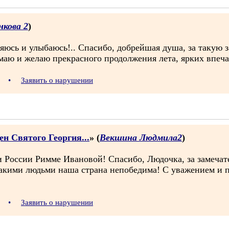
нкова 2
)
яюсь и улыбаюсь!.. Спасибо, добрейшая душа, за такую 
аю и желаю прекрасного продолжения лета, ярких впеча
33
•
Заявить о нарушении
н Святого Георгия...
» (
Векшина Людмила2
)
 России Римме Ивановой! Спасибо, Людочка, за замечат
такими людьми наша страна непобедима! С уважением и 
17
•
Заявить о нарушении