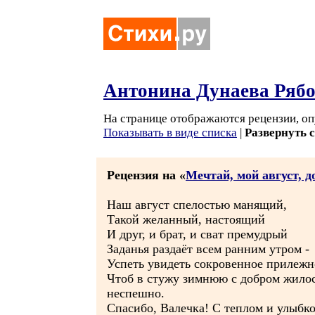
Антонина Дунаева Ряб
На странице отображаются рецензии, оп
Показывать в виде списка
|
Развернуть 
Рецензия на «
Мечтай, мой август, д
Наш август спелостью манящий,
Такой желанный, настоящий
И друг, и брат, и сват премудрый
Заданья раздаёт всем ранним утром -
Успеть увидеть сокровенное прилежн
Чтоб в стужу зимнюю с добром жило
неспешно.
Спасибо, Валечка! С теплом и улыбко