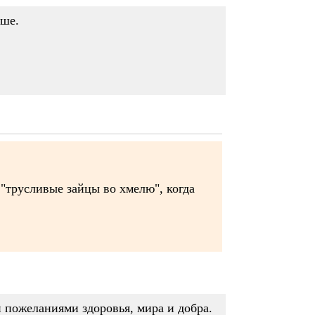
ьше.
"трусливые зайцы во хмелю", когда
и пожеланиями здоровья, мира и добра.