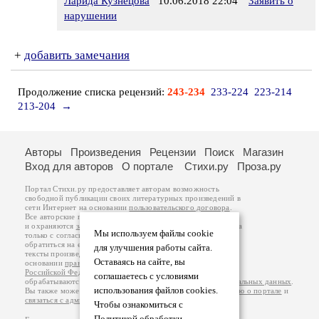
Ларида Кузнецова
10.06.2018 22:04
Заявить о
нарушении
+
добавить замечания
Продолжение списка рецензий:
243-234
233-224
223-214
213-204
→
Авторы
Произведения
Рецензии
Поиск
Магазин
Вход для авторов
О портале
Стихи.ру
Проза.ру
Портал Стихи.ру предоставляет авторам возможность
свободной публикации своих литературных произведений в
сети Интернет на основании
пользовательского договора
.
Все авторские права на произведения принадлежат авторам
и охраняются
законом
. Перепечатка произведений возможна
Мы используем файлы cookie
только с согласия его автора, к которому вы можете
обратиться на его авторской странице. Ответственность за
для улучшения работы сайта.
тексты произведений авторы несут самостоятельно на
Оставаясь на сайте, вы
основании
правил публикации
и
законодательства
Российской Федерации
. Данные пользователей
соглашаетесь с условиями
обрабатываются на основании
Политики обработки персональных данных
.
использования файлов cookies.
Вы также можете посмотреть более подробную
информацию о портале
и
связаться с администрацией
.
Чтобы ознакомиться с