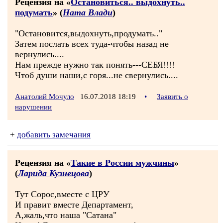
Рецензия на «
Остановиться.. выдохнуть..
подумать
» (
Ната Влади
)
"Остановится,выдохнуть,продумать.."
Затем послать всех туда-чтобы назад не
вернулись....
Нам прежде нужно так понять---СЕБЯ!!!!
Чтоб души наши,с горя...не свернулись....
Анатолий Мочуло
16.07.2018 18:19
•
Заявить о
нарушении
+
добавить замечания
Рецензия на «
Такие в России мужчины
»
(
Ларида Кузнецова
)
Тут Сорос,вместе с ЦРУ
И правит вместе Департамент,
А,жаль,что наша "Сатана"