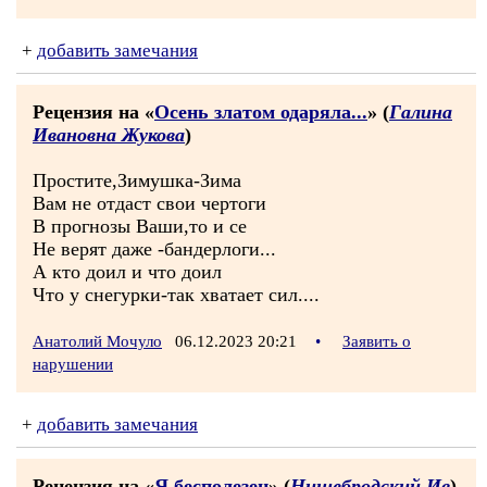
+
добавить замечания
Рецензия на «
Осень златом одаряла...
» (
Галина
Ивановна Жукова
)
Простите,Зимушка-Зима
Вам не отдаст свои чертоги
В прогнозы Ваши,то и се
Не верят даже -бандерлоги...
А кто доил и что доил
Что у снегурки-так хватает сил....
Анатолий Мочуло
06.12.2023 20:21
•
Заявить о
нарушении
+
добавить замечания
Рецензия на «
Я бесполезен
» (
Нищебродский Ив
)