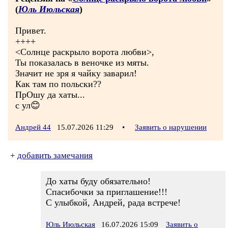
(
Юль Июльская
)
Привет.
++++
<Солнце раскрыло ворота любви>,
Ты показалась в веночке из мяты.
Значит не зря я чайку заварил!
Как там по польски??
ПрОшу да хаты...
с ул😊
Андрей 44
15.07.2026 11:29
•
Заявить о нарушении
+
добавить замечания
До хаты буду обязательно!
Спасибочки за приглашение!!!
С улыбкой, Андрей, рада встрече!
Юль Июльская
16.07.2026 15:09
Заявить о