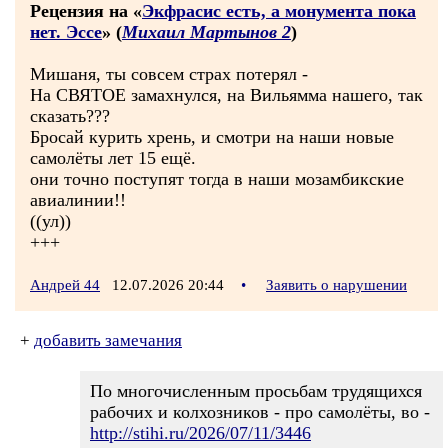
Рецензия на «
Экфрасис есть, а монумента пока
нет. Эссе
» (
Михаил Мартынов 2
)
Мишаня, ты совсем страх потерял -
На СВЯТОЕ замахнулся, на Вильямма нашего, так
сказать???
Бросай курить хрень, и смотри на наши новые
самолёты лет 15 ещё.
они точно поступят тогда в наши мозамбикские
авиалинии!!
((ул))
+++
Андрей 44
12.07.2026 20:44
•
Заявить о нарушении
+
добавить замечания
По многочисленным просьбам трудящихся
рабочих и колхозников - про самолёты, во -
http://stihi.ru/2026/07/11/3446