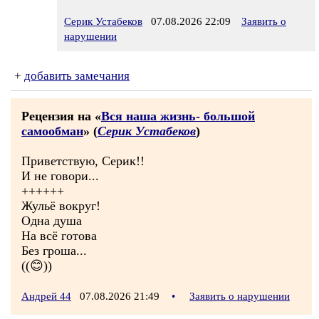
Серик Устабеков
07.08.2026 22:09
Заявить о
нарушении
+
добавить замечания
Рецензия на «
Вся наша жизнь- большой
самообман
» (
Серик Устабеков
)
Приветствую, Серик!!
И не говори...
++++++
Жульё вокруг!
Одна душа
На всё готова
Без гроша...
((😊))
Андрей 44
07.08.2026 21:49
•
Заявить о нарушении