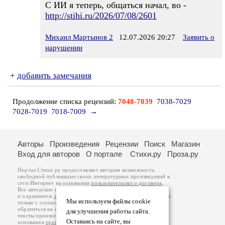
С ИИ я теперь, общаться начал, во -
http://stihi.ru/2026/07/08/2601
Михаил Мартынов 2
12.07.2026 20:27
Заявить о
нарушении
+
добавить замечания
Продолжение списка рецензий:
7048-7039
7038-7029
7028-7019
7018-7009
→
Авторы
Произведения
Рецензии
Поиск
Магазин
Вход для авторов
О портале
Стихи.ру
Проза.ру
Портал Стихи.ру предоставляет авторам возможность
свободной публикации своих литературных произведений в
сети Интернет на основании
пользовательского договора
.
Все авторские права на произведения принадлежат авторам
и охраняются
законом
. Перепечатка произведений возможна
Мы используем файлы cookie
только с согласия его автора, к которому вы можете
обратиться на его авторской странице. Ответственность за
для улучшения работы сайта.
тексты произведений авторы несут самостоятельно на
Оставаясь на сайте, вы
основании
правил публикации
и
законодательства