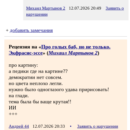
Михаил Мартынов 2
12.07.2026 20:49
Заявить о
нарушении
+
добавить замечания
Рецензия на «
Про голых баб, но не только.
Экфрасис-эссе
» (
Михаил Мартынов 2
)
про картину:
а педики где на картине??
демократии нет совсем.
но цвета неплохо легли.
нужно было одноглазого удава пририсовать!
на глади.
тема была бы ваще крутая!!
ИИ
+++
Андрей 44
12.07.2026 20:33
•
Заявить о нарушении