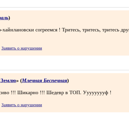
аль
)
о-хайнлановски согреемся ! Тритесь, тритесь, тритесь дру
Заявить о нарушении
а Землю
» (
Млечная Беспечная
)
асиво !!! Шикарно !!! Шедевр в ТОП. Ууууууууф !
Заявить о нарушении