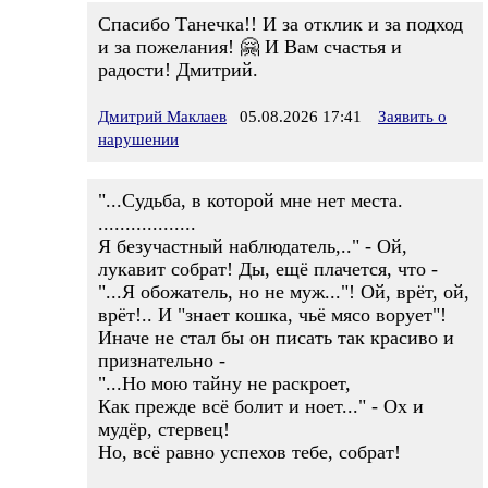
Спасибо Танечка!! И за отклик и за подход
и за пожелания! 🤗 И Вам счастья и
радости! Дмитрий.
Дмитрий Маклаев
05.08.2026 17:41
Заявить о
нарушении
"...Судьба, в которой мне нет места.
..................
Я безучастный наблюдатель,.." - Ой,
лукавит собрат! Ды, ещё плачется, что -
"...Я обожатель, но не муж..."! Ой, врёт, ой,
врёт!.. И "знает кошка, чьё мясо ворует"!
Иначе не стал бы он писать так красиво и
признательно -
"...Но мою тайну не раскроет,
Как прежде всё болит и ноет..." - Ох и
мудёр, стервец!
Но, всё равно успехов тебе, собрат!