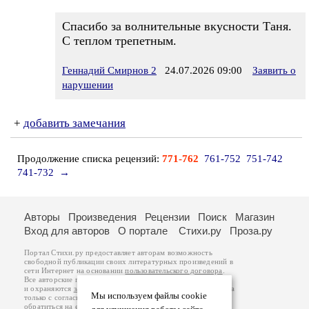
Спасибо за волнительные вкусности Таня.
С теплом трепетным.
Геннадий Смирнов 2
24.07.2026 09:00
Заявить о
нарушении
+
добавить замечания
Продолжение списка рецензий:
771-762
761-752
751-742
741-732
→
Авторы
Произведения
Рецензии
Поиск
Магазин
Вход для авторов
О портале
Стихи.ру
Проза.ру
Портал Стихи.ру предоставляет авторам возможность
свободной публикации своих литературных произведений в
сети Интернет на основании
пользовательского договора
.
Все авторские права на произведения принадлежат авторам
и охраняются
законом
. Перепечатка произведений возможна
Мы используем файлы cookie
только с согласия его автора, к которому вы можете
обратиться на его авторской странице. Ответственность за