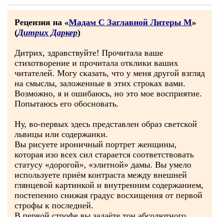
Рецензия на «
Мадам С Заглавной Литеры М
»
(
Дитрих Даркер
)
Дитрих, здравствуйте! Прочитала ваше
стихотворение и прочитала отклики ваших
читателей. Могу сказать, что у меня другой взгляд
на смыслы, заложенные в этих строках вами.
Возможно, я и ошибаюсь, но это мое восприятие.
Попытаюсь его обосновать.
Ну, во-первых здесь представлен образ светской
львицы или содержанки.
Вы рисуете ироничный портрет женщины,
которая изо всех сил старается соответствовать
статусу «дорогой», «элитной» дамы. Вы умело
используете приём контраста между внешней
глянцевой картинкой и внутренним содержанием,
постепенно снижая градус восхищения от первой
строфы к последней.
В первой строфе вы задаёте тон абсолютного