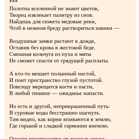
***
Полотна вселенной не знают цветов,
Творец извлекает палитру из снов.
Найдешь для сюжета медовые реки,
Чтоб в нежном бреду раствориться навеки —
Воздушные замки растают в дожде,
Оставив без крова в жестокой беде.
Смешная кольчуга из пуха и мяты
Не сможет спасти от грядущей расплаты.
А кто-то мешает полынный настой,
И поит пространство глухой пустотой.
Повсюду мерещатся когти и пасти,
В любой тишине — ожиданье напасти.
Но есть и другой, неприкрашенный путь:
В суровые воды бесстрашно шагнуть.
Там видно, как корни впиваются в землю,
Где горькой и сладкой гармонии внемлю.
Очисти пространство от ложных одежд,