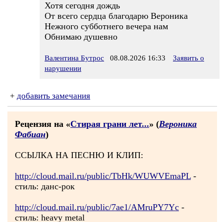
Хотя сегодня дождь
От всего сердца благодарю Вероника
Нежного субботнего вечера нам
Обнимаю душевно
Валентина Бутрос
08.08.2026 16:33
Заявить о
нарушении
+
добавить замечания
Рецензия на «
Стирая грани лет...
» (
Вероника
Фабиан
)
ССЫЛКА НА ПЕСНЮ И КЛИП:
http://cloud.mail.ru/public/TbHk/WUWVEmaPL
-
стиль: данс-рок
http://cloud.mail.ru/public/7ae1/AMruPY7Yc
-
стиль: heavy metal