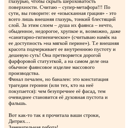
глазурью, чтобы скрыть шероховатость
поверхности. Считаю – супер-метафора!!! По
сути, вы говорите: ее «изысканная грация» - это
всего лишь внешняя глазурь, тонкий блестящий
слой. За этим слоем – душа их фаянса – нечто,
обыденное, недорогое, хрупкое и, возможно, даже
«санитарно-гигиеническое» (считываю намёк на
ее доступность »на мягкой перине»). Т.е внешняя
красота подчеркивает ее внутреннюю пустоту и
дешевую суть! Она претворяется дорогой
фарфоровой статуэткой, а на самом деле она
обычное фаянсовое изделие массового
производства.
Финал печален, но банален: это констатация
трагедии героини (или тех, кто на неё
покупается): чем безупречнее её фасад, тем
очевиднее становится её духовная пустота и
фальшь.
Вот как-то так я прочитала ваши строки,
Дитрих…
Замечательная работа!