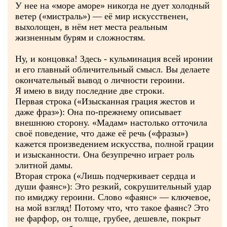
У нее на «море аморе» никогда не дует холодный
ветер («мистраль») — её мир искусственен,
выхолощен, в нём нет места реальным
жизненным бурям и сложностям.
Ну, и концовка! Здесь - кульминация всей иронии
и его главный обличительный смысл. Вы делаете
окончательный вывод о личности героини.
Я имею в виду последние две строки.
Первая строка («Изысканная грация жестов и
даже фраз»): Она по-прежнему описывает
внешнюю сторону. «Мадам» настолько отточила
своё поведение, что даже её речь («фразы»)
кажется произведением искусства, полной грации
и изысканности. Она безупречно играет роль
элитной дамы.
Вторая строка («Лишь подчеркивает сердца и
души фаянс»): Это резкий, сокрушительный удар
по имиджу героини. Слово «фаянс» — ключевое,
на мой взгляд! Потому что, что такое фаянс? Это
не фарфор, он толще, грубее, дешевле, покрыт