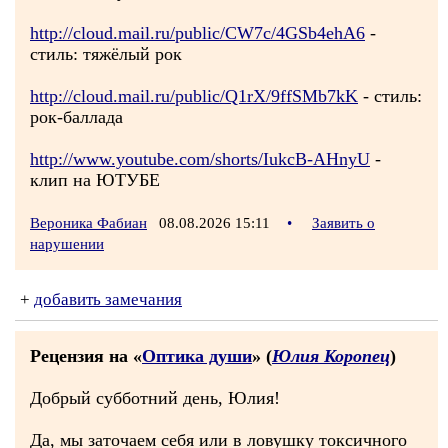
http://cloud.mail.ru/public/CW7c/4GSb4ehA6
-
стиль: тяжёлый рок
http://cloud.mail.ru/public/Q1rX/9ffSMb7kK
- стиль:
рок-баллада
http://www.youtube.com/shorts/IukcB-AHnyU
-
клип на ЮТУБЕ
Вероника Фабиан
08.08.2026 15:11
•
Заявить о
нарушении
+
добавить замечания
Рецензия на «
Оптика души
» (
Юлия Коропец
)
Добрый субботний день, Юлия!
Да, мы заточаем себя или в ловушку токсичного