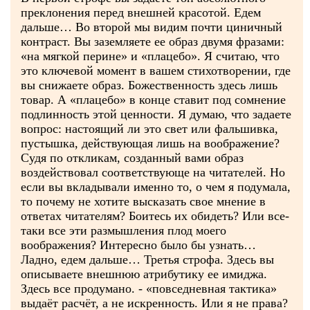
преклонения перед внешней красотой. Едем
дальше… Во второй мы видим почти циничный
контраст. Вы заземляете ее образ двумя фразами:
«на мягкой перине» и «плацебо». Я считаю, что
это ключевой момент в вашем стихотворении, где
вы снижаете образ. Божественность здесь лишь
товар. А «плацебо» в конце ставит под сомнение
подлинность этой ценности. Я думаю, что задаете
вопрос: настоящий ли это свет или фальшивка,
пустышка, действующая лишь на воображение?
Судя по откликам, созданный вами образ
воздействовал соответствующе на читателей. Но
если вы вкладывали именно то, о чем я подумала,
то почему не хотите высказать свое мнение в
ответах читателям? Боитесь их обидеть? Или все-
таки все эти размышления плод моего
воображения? Интересно было бы узнать…
Ладно, едем дальше… Третья строфа. Здесь вы
описываете внешнюю атрибутику ее имиджа.
Здесь все продумано. - «повседневная тактика»
выдаёт расчёт, а не искренность. Или я не права?