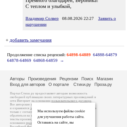
Премного благодарен, Вероника!
С теплом и улыбкой,
Владимир Солвер
08.08.2026 22:27
Заявить о
нарушении
+
добавить замечания
Продолжение списка рецензий:
64898-64889
64888-64879
64878-64869
64868-64859
→
Авторы
Произведения
Рецензии
Поиск
Магазин
Вход для авторов
О портале
Стихи.ру
Проза.ру
Портал Стихи.ру предоставляет авторам возможность
свободной публикации своих литературных произведений в
сети Интернет на основании
пользовательского договора
.
Все авторские права на произведения принадлежат авторам
и охраняются
законом
. Перепечатка произведений возможна
Мы используем файлы cookie
только с согласия его автора, к которому вы можете
обратиться на его авторской странице. Ответственность за
для улучшения работы сайта.
тексты произведений авторы несут самостоятельно на
Оставаясь на сайте, вы
основании
правил публикации
и
законодательства
Российской Федерации
. Данные пользователей