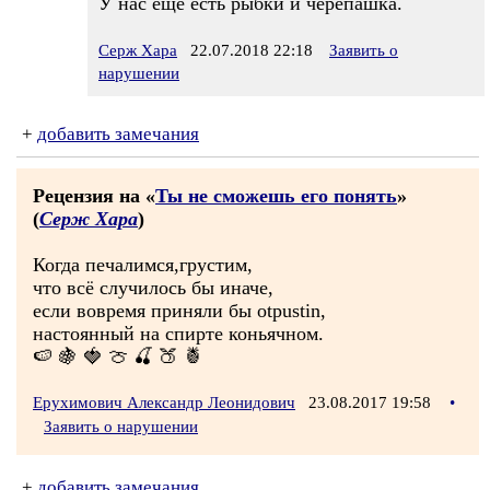
У нас ещё есть рыбки и черепашка.
Серж Хара
22.07.2018 22:18
Заявить о
нарушении
+
добавить замечания
Рецензия на «
Ты не сможешь его понять
»
(
Серж Хара
)
Когда печалимся,грустим,
что всё случилось бы иначе,
если вовремя приняли бы otpustin,
настоянный на спирте коньячном.
🍉 🍇 🍓 🍈 🍒 🍑 🍍
Ерухимович Александр Леонидович
23.08.2017 19:58
•
Заявить о нарушении
+
добавить замечания