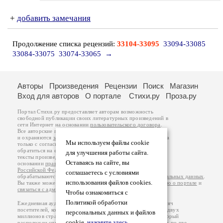
+
добавить замечания
Продолжение списка рецензий:
33104-33095
33094-33085
33084-33075
33074-33065
→
Авторы
Произведения
Рецензии
Поиск
Магазин
Вход для авторов
О портале
Стихи.ру
Проза.ру
Портал Стихи.ру предоставляет авторам возможность
свободной публикации своих литературных произведений в
сети Интернет на основании
пользовательского договора
.
Все авторские права на произведения принадлежат авторам
и охраняются
законом
. Перепечатка произведений возможна
Мы используем файлы cookie
только с согласия его автора, к которому вы можете
обратиться на его авторской странице. Ответственность за
для улучшения работы сайта.
тексты произведений авторы несут самостоятельно на
Оставаясь на сайте, вы
основании
правил публикации
и
законодательства
Российской Федерации
. Данные пользователей
соглашаетесь с условиями
обрабатываются на основании
Политики обработки персональных данных
.
использования файлов cookies.
Вы также можете посмотреть более подробную
информацию о портале
и
связаться с администрацией
.
Чтобы ознакомиться с
Политикой обработки
Ежедневная аудитория портала Стихи.ру – порядка 200 тысяч
посетителей, которые в общей сумме просматривают более двух
персональных данных и файлов
миллионов страниц по данным счетчика посещаемости, который
cookie,
нажмите здесь
.
расположен справа от этого текста. В каждой графе указано по две