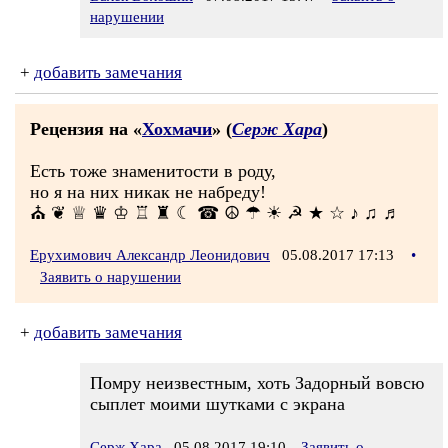
нарушении
+
добавить замечания
Рецензия на «
Хохмачи
» (
Серж Хара
)
Есть тоже знаменитости в роду,
но я на них никак не набреду!
⛪ ❦ ♕ ♛ ♔ ♖ ♜ ☾ ☎ ☮ ☂ ☀ ☭ ★ ☆ ♪ ♫ ♬
Ерухимович Александр Леонидович
05.08.2017 17:13
•
Заявить о нарушении
+
добавить замечания
Помру неизвестным, хоть Задорный вовсю
сыплет моими шутками с экрана
Серж Хара
05.08.2017 19:10
Заявить о