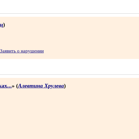
ец
)
Заявить о нарушении
ах...
» (
Алевтина Хрулева
)