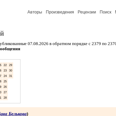
Авторы
Произведения
Рецензии
Поиск
ий
убликованные 07.08.2026 в обратном порядке с 2379 по 237
сообщения
5
22
29
6
23
30
7
24
31
8
25
9
26
0
27
1
28
ава Белькова
)