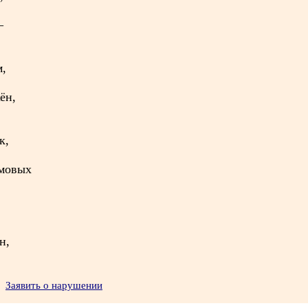
–
м,
ён,
к,
рмовых
н,
Заявить о нарушении