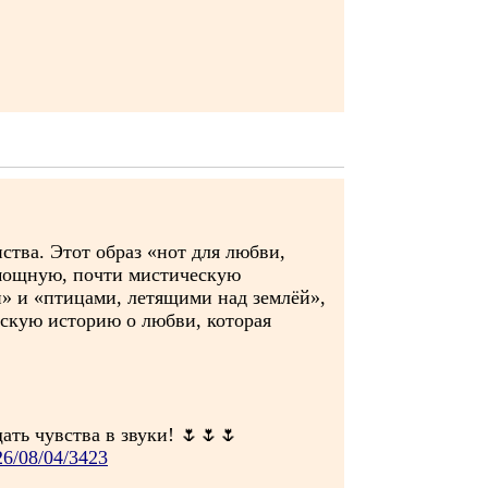
ства. Этот образ «нот для любви,
ю мощную, почти мистическую
й» и «птицами, летящими над землёй»,
фскую историю о любви, которая
ть чувства в звуки! 🌷🌷🌷
026/08/04/3423