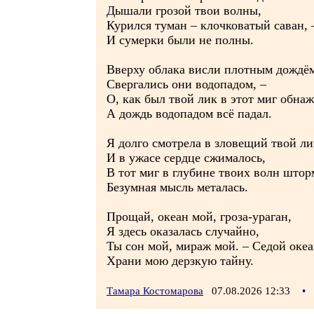
Дышали грозой твои волны,
Курился туман – клочковатый саван, 
И сумерки были не полны.
Вверху облака висли плотным дождё
Свергались они водопадом, –
О, как был твой лик в этот миг обнаж
А дождь водопадом всё падал.
Я долго смотрела в зловещий твой ли
И в ужасе сердце сжималось,
В тот миг в глубине твоих волн што
Безумная мысль металась.
Прощай, океан мой, гроза-ураган,
Я здесь оказалась случайно,
Ты сон мой, мираж мой. – Седой океа
Храни мою дерзкую тайну.
Тамара Костомарова
07.08.2026 12:33
•