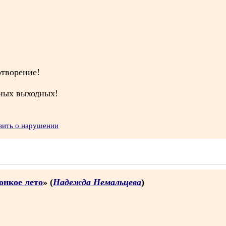
отворение!
чных выходных!
вить о нарушении
онкое лето
» (
Надежда Немальцева
)