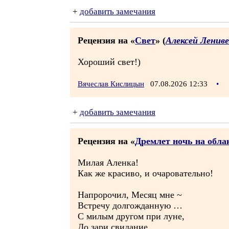
+
добавить замечания
Рецензия на «
Свет
» (
Алексей Ленив
Хороший свет!)
Вячеслав Кислицын
07.08.2026 12:33
•
+
добавить замечания
Рецензия на «
Дремлет ночь на облак
Милая Аленка!
Как же красиво, и очаровательно!
Напророчил, Месяц мне ~
Встречу долгожданную …
С милым другом при луне,
До зари свидание …