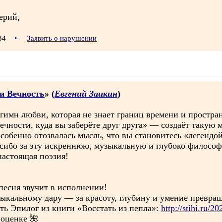
ерий,
:34
•
Заявить о нарушении
 и Вечность
» (
Евгений Заикин
)
имн любви, которая не знает границ времени и простран
вечности, куда вы заберёте друг друга» — создаёт таку
собенно отозвалась мысль, что вы становитесь «легендо
пасибо за эту искреннюю, музыкальную и глубоко филосо
настоящая поэзия!
 песня звучит в исполнении!
кальному дару — за красоту, глубину и умение превраща
ь Эпилог из книги «Восстать из пепла»:
http://stihi.ru/2
 оценке 🌺