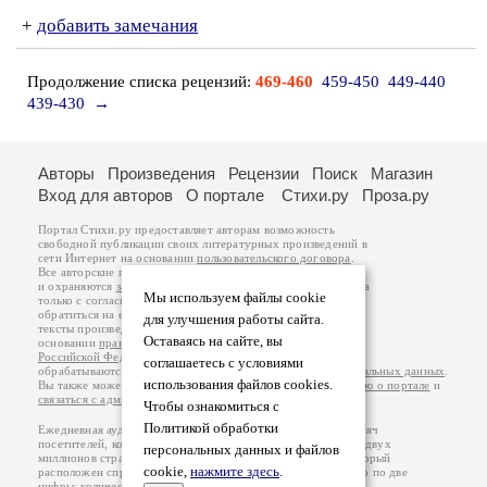
+
добавить замечания
Продолжение списка рецензий:
469-460
459-450
449-440
439-430
→
Авторы
Произведения
Рецензии
Поиск
Магазин
Вход для авторов
О портале
Стихи.ру
Проза.ру
Портал Стихи.ру предоставляет авторам возможность
свободной публикации своих литературных произведений в
сети Интернет на основании
пользовательского договора
.
Все авторские права на произведения принадлежат авторам
и охраняются
законом
. Перепечатка произведений возможна
Мы используем файлы cookie
только с согласия его автора, к которому вы можете
обратиться на его авторской странице. Ответственность за
для улучшения работы сайта.
тексты произведений авторы несут самостоятельно на
Оставаясь на сайте, вы
основании
правил публикации
и
законодательства
Российской Федерации
. Данные пользователей
соглашаетесь с условиями
обрабатываются на основании
Политики обработки персональных данных
.
использования файлов cookies.
Вы также можете посмотреть более подробную
информацию о портале
и
связаться с администрацией
.
Чтобы ознакомиться с
Политикой обработки
Ежедневная аудитория портала Стихи.ру – порядка 200 тысяч
посетителей, которые в общей сумме просматривают более двух
персональных данных и файлов
миллионов страниц по данным счетчика посещаемости, который
cookie,
нажмите здесь
.
расположен справа от этого текста. В каждой графе указано по две
цифры: количество просмотров и количество посетителей.