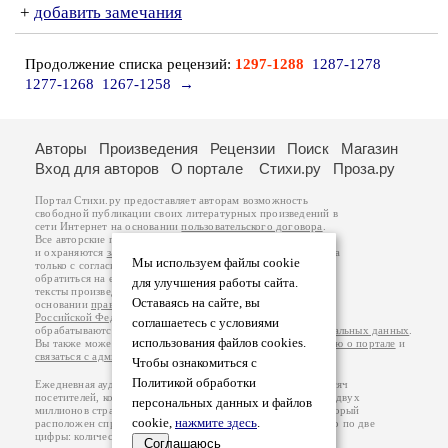
+
добавить замечания
Продолжение списка рецензий:
1297-1288
1287-1278
1277-1268
1267-1258
→
Авторы
Произведения
Рецензии
Поиск
Магазин
Вход для авторов
О портале
Стихи.ру
Проза.ру
Портал Стихи.ру предоставляет авторам возможность
свободной публикации своих литературных произведений в
сети Интернет на основании
пользовательского договора
.
Все авторские права на произведения принадлежат авторам
и охраняются
законом
. Перепечатка произведений возможна
Мы используем файлы cookie
только с согласия его автора, к которому вы можете
обратиться на его авторской странице. Ответственность за
для улучшения работы сайта.
тексты произведений авторы несут самостоятельно на
Оставаясь на сайте, вы
основании
правил публикации
и
законодательства
Российской Федерации
. Данные пользователей
соглашаетесь с условиями
обрабатываются на основании
Политики обработки персональных данных
.
использования файлов cookies.
Вы также можете посмотреть более подробную
информацию о портале
и
связаться с администрацией
.
Чтобы ознакомиться с
Политикой обработки
Ежедневная аудитория портала Стихи.ру – порядка 200 тысяч
посетителей, которые в общей сумме просматривают более двух
персональных данных и файлов
миллионов страниц по данным счетчика посещаемости, который
cookie,
нажмите здесь
.
расположен справа от этого текста. В каждой графе указано по две
цифры: количество просмотров и количество посетителей.
Соглашаюсь