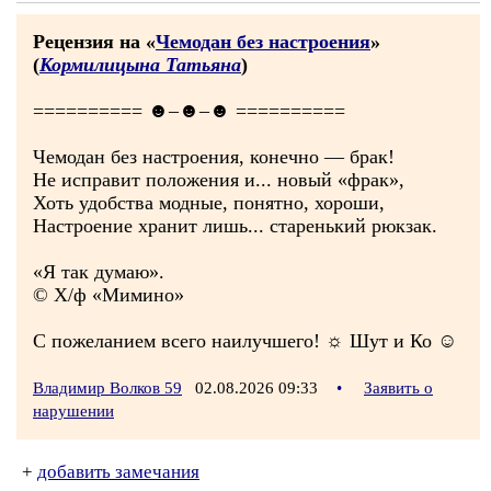
Рецензия на «
Чемодан без настроения
»
(
Кормилицына Татьяна
)
========== ☻–☻–☻ ==========
Чемодан без настроения, конечно — брак!
Не исправит положения и... новый «фрак»,
Хоть удобства модные, понятно, хороши,
Настроение хранит лишь... старенький рюкзак.
«Я так думаю».
© Х/ф «Мимино»
С пожеланием всего наилучшего! ☼ Шут и Ко ☺
Владимир Волков 59
02.08.2026 09:33
•
Заявить о
нарушении
+
добавить замечания