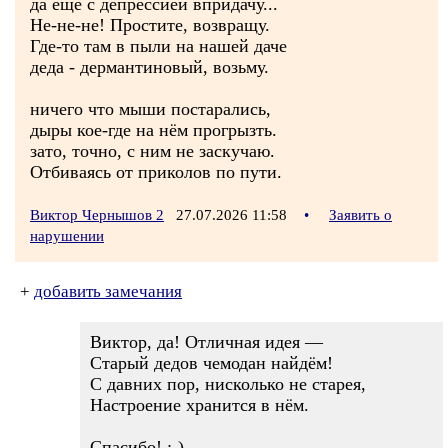
да ещё с депрессией впридачу...
Не-не-не! Простите, возвращу.
Где-то там в пыли на нашей даче
деда - дермантиновый, возьму.
ничего что мыши постарались,
дыры кое-где на нём прогрызть.
зато, точно, с ним не заскучаю.
Отбиваясь от приколов по пути.
Виктор Чернышов 2
27.07.2026 11:58
•
Заявить о
нарушении
+
добавить замечания
Виктор, да! Отличная идея —
Старый дедов чемодан найдём!
С давних пор, нисколько не старея,
Настроение хранится в нём.
Спасибо! :-)