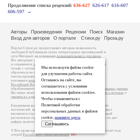
Продолжение списка рецензий:
636-627
626-617
616-607
606-597
→
Авторы
Произведения
Рецензии
Поиск
Магазин
Вход для авторов
О портале
Стихи.ру
Проза.ру
Портал Стихи.ру предоставляет авторам возможность
свободной публикации своих литературных произведений в
сети Интернет на основании
пользовательского договора
.
Все авторские права на произведения принадлежат авторам
и охраняются
законом
. Перепечатка произведений возможна
Мы используем файлы cookie
только с согласия его автора, к которому вы можете
обратиться на его авторской странице. Ответственность за
для улучшения работы сайта.
тексты произведений авторы несут самостоятельно на
Оставаясь на сайте, вы
основании
правил публикации
и
законодательства
Российской Федерации
. Данные пользователей
соглашаетесь с условиями
обрабатываются на основании
Политики обработки персональных данных
.
использования файлов cookies.
Вы также можете посмотреть более подробную
информацию о портале
и
связаться с администрацией
.
Чтобы ознакомиться с
Политикой обработки
Ежедневная аудитория портала Стихи.ру – порядка 200 тысяч
посетителей, которые в общей сумме просматривают более двух
персональных данных и файлов
миллионов страниц по данным счетчика посещаемости, который
cookie,
нажмите здесь
.
расположен справа от этого текста. В каждой графе указано по две
цифры: количество просмотров и количество посетителей.
Соглашаюсь
© Все права принадлежат авторам, 2000-2026. Портал работает под
эгидой
Российского союза писателей
.
18+