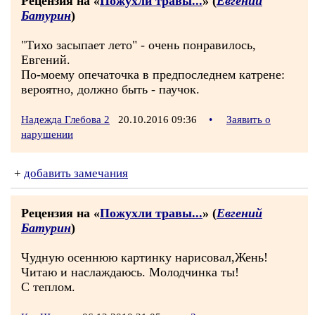
Рецензия на «
Пожухли травы...
» (
Евгений
Батурин
)
"Тихо засыпает лето" - очень понравилось,
Евгений.
По-моему опечаточка в предпоследнем катрене:
вероятно, должно быть - паучок.
Надежда Глебова 2
20.10.2016 09:36
•
Заявить о
нарушении
+
добавить замечания
Рецензия на «
Пожухли травы...
» (
Евгений
Батурин
)
Чудную осеннюю картинку нарисовал,Жень!
Читаю и наслаждаюсь. Молодчинка ты!
С теплом.