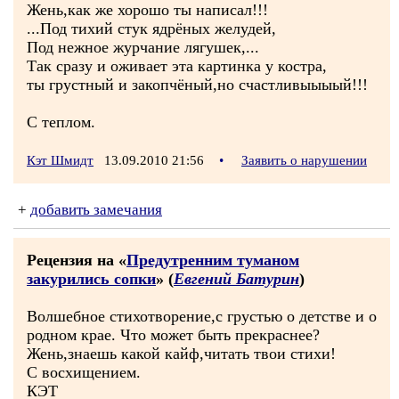
Жень,как же хорошо ты написал!!!
...Под тихий стук ядрёных желудей,
Под нежное журчание лягушек,...
Так сразу и оживает эта картинка у костра,
ты грустный и закопчёный,но счастливыыыый!!!
С теплом.
Кэт Шмидт
13.09.2010 21:56
•
Заявить о нарушении
+
добавить замечания
Рецензия на «
Предутренним туманом
закурились сопки
» (
Евгений Батурин
)
Волшебное стихотворение,с грустью о детстве и о
родном крае. Что может быть прекраснее?
Жень,знаешь какой кайф,читать твои стихи!
С восхищением.
КЭТ