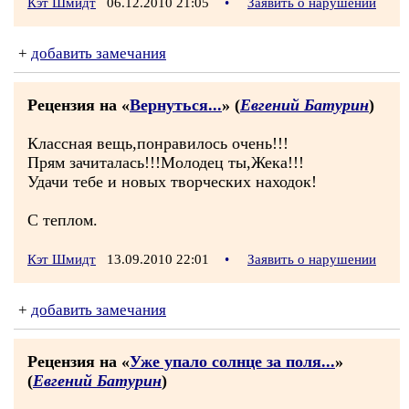
Кэт Шмидт
06.12.2010 21:05
•
Заявить о нарушении
+
добавить замечания
Рецензия на «
Вернуться...
» (
Евгений Батурин
)
Классная вещь,понравилось очень!!!
Прям зачиталась!!!Молодец ты,Жека!!!
Удачи тебе и новых творческих находок!
С теплом.
Кэт Шмидт
13.09.2010 22:01
•
Заявить о нарушении
+
добавить замечания
Рецензия на «
Уже упало солнце за поля...
»
(
Евгений Батурин
)