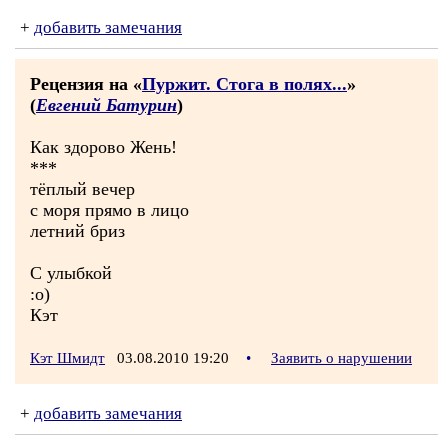
+
добавить замечания
Рецензия на «
Пуржит. Стога в полях...
»
(
Евгений Батурин
)
Как здорово Жень!
***
тёплый вечер
с моря прямо в лицо
летний бриз
С улыбкой
:о)
Кэт
Кэт Шмидт
03.08.2010 19:20
•
Заявить о нарушении
+
добавить замечания