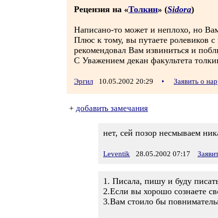
Рецензия на «
Толкин
» (
Sidora
)
Написано-то может и неплохо, но Вам
Плюс к тому, вы путаете ролевиков с
рекомендовал Вам извиниться и побль
С Уважением декан факультета толк
Эргил
10.05.2002 20:29
•
Заявить о на
+
добавить замечания
нет, сей позор несмываем ник
Leventik
28.05.2002 07:17
Заяви
1. Писала, пишу и буду писат
2.Если вы хорошо сознаете св
3.Вам стоило бы повнимательн