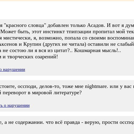
я "красного словца" добавлен только Асадов. И вот я ду
Может быть, этот инстинкт тпипзации пропитал мой те
ая мистически, я, возможно, попала со своими воспомин
ксенов и Крупин (других не читала) оставили не слабый 
 не состою ли я вся из цитат?.. Кошмарная мысль!..
 и творческих озарений!
 о нарушении
тоите, оссподи, делов-то, тоже мне nightmare. или у вас
 переворот в мировой литературе?
ть о нарушении
е, а не содержании. что всё правда - верую, прости осспо