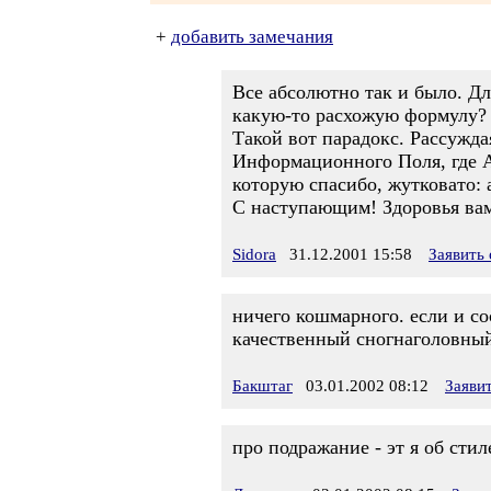
+
добавить замечания
Все абсолютно так и было. Дл
какую-то расхожую формулу? 
Такой вот парадокс. Рассужд
Информационного Поля, где А
которую спасибо, жутковато: а
С наступающим! Здоровья вам
Sidora
31.12.2001 15:58
Заявить
ничего кошмарного. если и сос
качественный сногнаголовный
Бакштаг
03.01.2002 08:12
Заяви
про подражание - эт я об стил