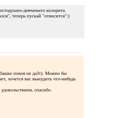
ростодушно-девчачьего колорита.
лся", теперь пускай "отвисится":)
з башке покоя не даЈт). Можно бы
ет, хочется вас вынудить что-нибудь
с удовольствием, спасибо.