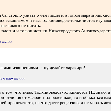
 бы стоило узнать о чем пишете, а потом марать нас свои
 их эскапизмом и нас, толкиноведов-толкинистов изучаю
ше такого не писать.
инологии и толкинистики Нижегородского Антигосударст
рушении
акими извинениями. а ну делайте харакири!
ть о нарушении
ь о том, что знаю. Толкиноведов-толкинистов НЕ знаю, а
ои отличия от малолетних ролевиков, то и обижаться вам
ей прочитать то, на что даете рецензию, а не марать ав