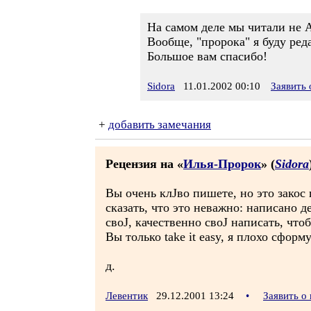
На самом деле мы читали не А
Вообще, "пророка" я буду реда
Большое вам спасибо!
Sidora
11.01.2002 00:10
Заявить
+
добавить замечания
Рецензия на «
Илья-Пророк
» (
Sidora
Вы очень клЈво пишете, но это закос 
сказать, что это неважно: написано 
своЈ, качественно своЈ написать, чтоб
Вы только take it easy, я плохо сформ
д.
Левентик
29.12.2001 13:24
•
Заявить о