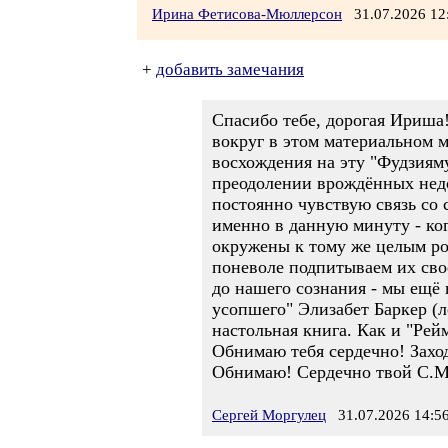
Ирина Фетисова-Мюллерсон
31.07.2026 1
+
добавить замечания
Спасибо тебе, дорогая Ириша!
вокруг в этом материальном м
восхождения на эту "Фудзиям
преодолении врождённых недос
постоянно чувствую связь со 
именно в данную минуту - ко
окружены к тому же целым ро
поневоле подпитываем их сво
до нашего сознания - мы ещё
усопшего" Элизабет Баркер (л
настольная книга. Как и "Рей
Обнимаю тебя сердечно! Заход
Обнимаю! Сердечно твой С.М
Сергей Моргулец
31.07.2026 14:5