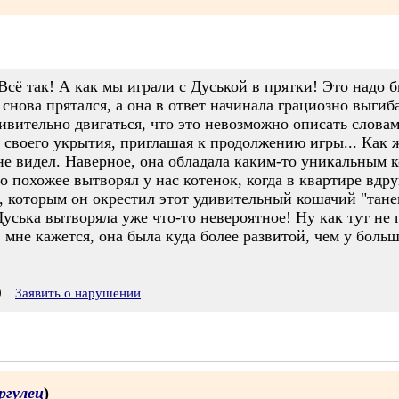
сё так! А как мы играли с Дуськой в прятки! Это надо б
е снова прятался, а она в ответ начинала грациозно выги
ивительно двигаться, что это невозможно описать словам
а своего укрытия, приглашая к продолжению игры... Как ж
не видел. Наверное, она обладала каким-то уникальным к
о похожее вытворял у нас котенок, когда в квартире вд
 которым он окрестил этот удивительный кошачий "танец
Дуська вытворяла уже что-то невероятное! Ну как тут не
мне кажется, она была куда более развитой, чем у больш
0
Заявить о нарушении
ргулец
)