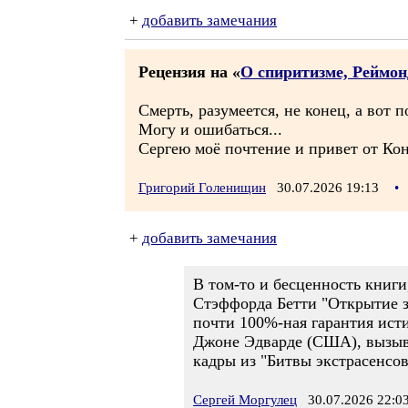
+
добавить замечания
Рецензия на «
О спиритизме, Реймон
Смерть, разумеется, не конец, а вот 
Могу и ошибаться...
Сергею моё почтение и привет от Кон
Григорий Голенищин
30.07.2026 19:13
•
+
добавить замечания
В том-то и бесценность книг
Стэффорда Бетти "Открытие за
почти 100%-ная гарантия исти
Джоне Эдварде (США), вызыв
кадры из "Битвы экстрасенсо
Сергей Моргулец
30.07.2026 22:0