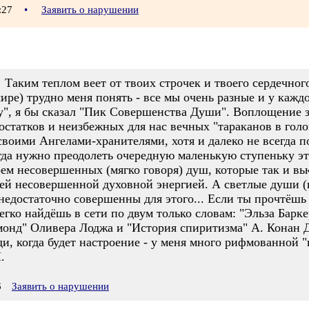
2:27
•
Заявить о нарушении
 Таким теплом веет от твоих строчек и твоего сердечного
ире) трудно меня понять - все мы очень разные и у кажд
у", я бы сказал "Пик Совершенства Души". Воплощение 
татков и неизбежных для нас вечных "тараканов в голов
своими Ангелами-хранителями, хотя и далеко не всегда 
гда нужно преодолеть очередную маленькую ступеньку эт
ем несовершенных (мягко говоря) душ, которые так и вью
ей несовершенной духовной энергией. А светлые души (и
 недостаточно совершенны для этого... Если ты прочтё
егко найдёшь в сети по двум только словам: "Эльза Барк
монд" Оливера Лоджа и "История спиритизма" А. Конан Д
и, когда будет настроение - у меня много рифмованной "п
.
6
Заявить о нарушении