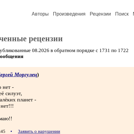
Авторы
Произведения
Рецензии
Поиск
ченные рецензии
убликованные 08.2026 в обратном порядке с 1731 по 1722
сообщения
ергей Моргулец
)
 нет -
ё силуэт,
алёких планет -
нет!!!
маю!!
7:45
•
Заявить о нарушении