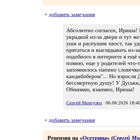
+
добавить замечания
Абсолютно согласен, Ириша! В
украдкой из-за двери и тут ж
уши и распушив хвост, так уд
прятаться и выглядывать из-з
подобного в интернете я ещё 
помню, еще у родителей что-т
запомнилось папино словечко,
кандибобером"... Но взросля 
бессмертную душу! У Дуськи, 
Обнимаю, взаимно, Ириша!
Сергей Моргулец
06.08.2026 18:4
+
добавить замечания
Рецензия на «
Осетрина
» (
Сергей Мо