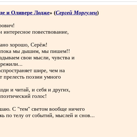
де и Оливере Лодже
» (
Сергей Моргулец
)
рович!
и интересное повествование,
ано хорошо, Серёж!
ь, пока мы дышим, мы пишем!!
адываем свои мысли, чувства и
режили...
аспространяет шире, чем на
ит прелесть поэзии умного
ди и читай, и себя и других,
 поэтический голос!
шаю. С "тем" светом вообще ничего
жь по телу от событий, мыслей и снов...