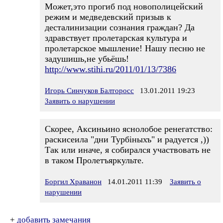
Может,это прогиб под новополицейский
режим и медведевский призыв к
десталинизации сознания граждан? Да
здравствует пролетарская культура и
пролетарское мышление! Нашу песню не
задушишь,не убьёшь!
http://www.stihi.ru/2011/01/13/7386
Игорь Синчуков Балторосс
13.01.2011 19:23
Заявить о нарушении
Скорее, Аксиньино яснолобое ренегатство:
раcкисеила "дни Турбiныхъ" и радуется ,))
Так или иначе, я собирался участвовать не
в таком Пролетъяркульте.
Боргил Храванон
14.01.2011 11:39
Заявить о
нарушении
+
добавить замечания