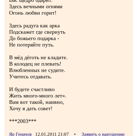
Вас щедро одарит.
Здесь вечными огнями
Огонь любви горит!
Здесь радуга как арка
Подскажет где свернуть
До божьего подарка -
Не потеряйте путь.
В мёд дёготь не кладите.
В колодец не плевать!
Влюбленных не судите.
Учитесь отдавать.
И будете счастливо
Жить много-много лет».
Вам вот такой, наивно,
Хочу я дать совет!
***2003***
Яр Геначов
12.01.2011 21:07
•
Заявить о нарушении