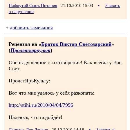
Пафнутий Сынъ Потапия
21.10.2010 15:03
•
Заявить
о нарушении
+
добавить замечания
Рецензия на «
Браток Виктор Светозарский
»
(
Пролетъяркульт
)
Очень душевное стихотворение! Как всегда у Вас,
Свет.
ПролетЯръКульту:
Вот что мне удалось у себя разкопать:
http://stihi.ru/2010/04/04/7996
Надеюсь, что подойдёт!
Даннаис Дде Даненн
20.10.2010 14:18
•
Заявить о