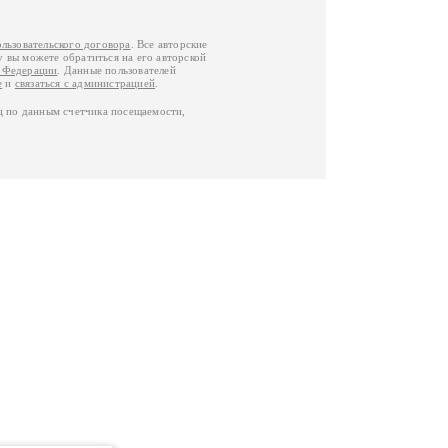
ользовательского договора
. Все авторские
у вы можете обратиться на его авторской
й Федерации
. Данные пользователей
е
и
связаться с администрацией
.
ц по данным счетчика посещаемости,