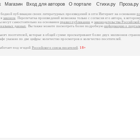
к
Магазин
Вход для авторов
О портале
Стихи.ру
Проза.ру
ободной публикации своих литературных произведений в сети Интернет на основании
п
ся
законом
. Перепечатка произведений возможна только с согласия его автора, к котором
ры несут самостоятельно на основании
правил публикации
и
законодательства Российско
ональных данных
. Вы также можете посмотреть более подробную
информацию о портал
тысяч посетителей, которые в общей сумме просматривают более двух миллионов страни
афе указано по две цифры: количество просмотров и количество посетителей.
работает под эгидой
Российского союза писателей
.
18+