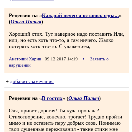
Рецензия на «
Каждый вечер я остаюсь одна...
»
(
Ольга Палыч
)
Хороший стих. Тут наверное надо поставить Или,
или, но есть хоть что-то, а там ничего. Жалко
потерять хоть что-то. С уважением,
Анатолий Харин
09.12.2017 14:19
•
Заявить о
нарушении
+
добавить замечания
Рецензия на «
В гостях
» (
Ольга Палыч
)
Оля, привет дорогая! Ты куда пропала?
Стихотворение, конечно, трогает! Трудно пройти
мимо и не оставить пару добрых слов. Понимаю
твои душевные переживания - такие стихи мне