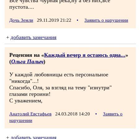
Все чувства -бурная река,ну а без них,всё
пустота....
Дочь Земли
29.11.2019 21:22
•
Заявить о нарушении
+
добавить замечания
Рецензия на «
Каждый вечер я остаюсь одна...
»
(
Ольга Палыч
)
У каждой любовницы есть персональное
"никогда"...!
Спасибо, Оля, за взгляд на тему "изнутри"
глазами героини!
С уважением,
Анатолий Евстафьев
24.03.2018 14:20
•
Заявить о
нарушении
+
добавить замечания