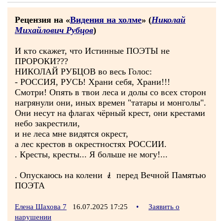
Рецензия на «
Видения на холме
» (
Николай
Михайлович Рубцов
)
И кто скажет, что Истинные ПОЭТЫ не
ПРОРОКИ???
НИКОЛАЙ РУБЦОВ во весь Голос:
- РОССИЯ, РУСЬ! Храни себя, Храни!!!
Смотри! Опять в твои леса и долы со всех сторон
нагрянули они, иных времен "татары и монголы".
Они несут на флагах чёрный крест, они крестами
небо закрестили,
и не леса мне видятся окрест,
а лес крестов в окрестностях РОССИИ.
. Кресты, кресты... Я больше не могу!...
. Опускаюсь на колени 🧎 перед Вечной Памятью
ПОЭТА
Елена Шахова 7
16.07.2025 17:25
•
Заявить о
нарушении