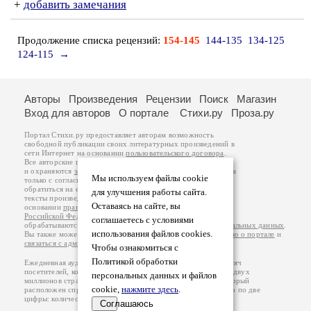
+
добавить замечания
Продолжение списка рецензий:
154-145
144-135
134-125
124-115
→
Авторы
Произведения
Рецензии
Поиск
Магазин
Вход для авторов
О портале
Стихи.ру
Проза.ру
Портал Стихи.ру предоставляет авторам возможность
свободной публикации своих литературных произведений в
сети Интернет на основании
пользовательского договора
.
Все авторские права на произведения принадлежат авторам
и охраняются
законом
. Перепечатка произведений возможна
Мы используем файлы cookie
только с согласия его автора, к которому вы можете
обратиться на его авторской странице. Ответственность за
для улучшения работы сайта.
тексты произведений авторы несут самостоятельно на
Оставаясь на сайте, вы
основании
правил публикации
и
законодательства
Российской Федерации
. Данные пользователей
соглашаетесь с условиями
обрабатываются на основании
Политики обработки персональных данных
.
использования файлов cookies.
Вы также можете посмотреть более подробную
информацию о портале
и
связаться с администрацией
.
Чтобы ознакомиться с
Политикой обработки
Ежедневная аудитория портала Стихи.ру – порядка 200 тысяч
посетителей, которые в общей сумме просматривают более двух
персональных данных и файлов
миллионов страниц по данным счетчика посещаемости, который
cookie,
нажмите здесь
.
расположен справа от этого текста. В каждой графе указано по две
цифры: количество просмотров и количество посетителей.
Соглашаюсь