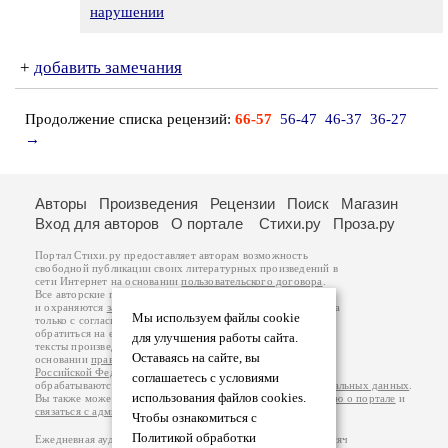
нарушении
+
добавить замечания
Продолжение списка рецензий:
66-57
56-47
46-37
36-27
→
Авторы
Произведения
Рецензии
Поиск
Магазин
Вход для авторов
О портале
Стихи.ру
Проза.ру
Портал Стихи.ру предоставляет авторам возможность
свободной публикации своих литературных произведений в
сети Интернет на основании
пользовательского договора
.
Все авторские права на произведения принадлежат авторам
и охраняются
законом
. Перепечатка произведений возможна
Мы используем файлы cookie
только с согласия его автора, к которому вы можете
обратиться на его авторской странице. Ответственность за
для улучшения работы сайта.
тексты произведений авторы несут самостоятельно на
Оставаясь на сайте, вы
основании
правил публикации
и
законодательства
Российской Федерации
. Данные пользователей
соглашаетесь с условиями
обрабатываются на основании
Политики обработки персональных данных
.
использования файлов cookies.
Вы также можете посмотреть более подробную
информацию о портале
и
связаться с администрацией
.
Чтобы ознакомиться с
Политикой обработки
Ежедневная аудитория портала Стихи.ру – порядка 200 тысяч