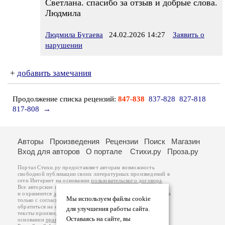
Светлана. спасибо за отзыв и добрые слова.
Людмила
Людмила Бугаева
24.02.2026 14:27
Заявить о
нарушении
+
добавить замечания
Продолжение списка рецензий:
847-838
837-828
827-818
817-808
→
Авторы
Произведения
Рецензии
Поиск
Магазин
Вход для авторов
О портале
Стихи.ру
Проза.ру
Портал Стихи.ру предоставляет авторам возможность
свободной публикации своих литературных произведений в
сети Интернет на основании
пользовательского договора
.
Все авторские права на произведения принадлежат авторам
и охраняются
законом
. Перепечатка произведений возможна
Мы используем файлы cookie
только с согласия его автора, к которому вы можете
обратиться на его авторской странице. Ответственность за
для улучшения работы сайта.
тексты произведений авторы несут самостоятельно на
Оставаясь на сайте, вы
основании
правил публикации
и
законодательства