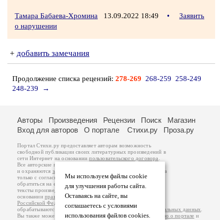
Тамара Бабаева-Хромина
13.09.2022 18:49
•
Заявить
о нарушении
+
добавить замечания
Продолжение списка рецензий:
278-269
268-259
258-249
248-239
→
Авторы
Произведения
Рецензии
Поиск
Магазин
Вход для авторов
О портале
Стихи.ру
Проза.ру
Портал Стихи.ру предоставляет авторам возможность
свободной публикации своих литературных произведений в
сети Интернет на основании
пользовательского договора
.
Все авторские права на произведения принадлежат авторам
и охраняются
законом
. Перепечатка произведений возможна
Мы используем файлы cookie
только с согласия его автора, к которому вы можете
обратиться на его авторской странице. Ответственность за
для улучшения работы сайта.
тексты произведений авторы несут самостоятельно на
Оставаясь на сайте, вы
основании
правил публикации
и
законодательства
Российской Федерации
. Данные пользователей
соглашаетесь с условиями
обрабатываются на основании
Политики обработки персональных данных
.
использования файлов cookies.
Вы также можете посмотреть более подробную
информацию о портале
и