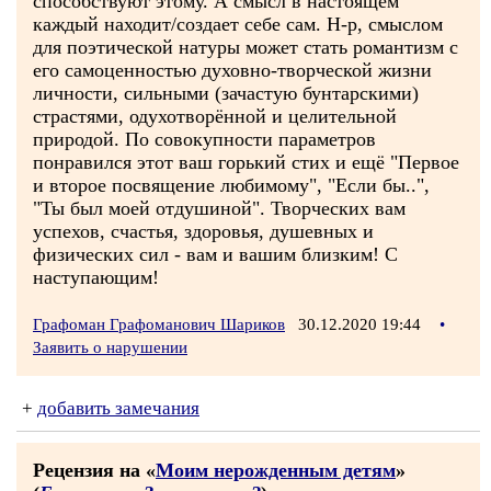
способствуют этому. А смысл в настоящем
каждый находит/создает себе сам. Н-р, смыслом
для поэтической натуры может стать романтизм с
его самоценностью духовно-творческой жизни
личности, сильными (зачастую бунтарскими)
страстями, одухотворённой и целительной
природой. По совокупности параметров
понравился этот ваш горький стих и ещё "Первое
и второе посвящение любимому", "Если бы..",
"Ты был моей отдушиной". Творческих вам
успехов, счастья, здоровья, душевных и
физических сил - вам и вашим близким! С
наступающим!
Графоман Графоманович Шариков
30.12.2020 19:44
•
Заявить о нарушении
+
добавить замечания
Рецензия на «
Моим нерожденным детям
»