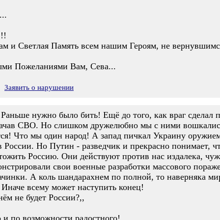
..
!!
м и Светлая Память всем нашим Героям, не вернувшимся 
ми Пожеланиями Вам, Сева...
Заявить о нарушении
. Раньше нужно было бить! Ещё до того, как враг сделал
начав СВО. Но слишком дружелюбно мы с ними вошкались
тся! Что мы один народ! А запад пичкал Украину оружие
России. Но Путин - разведчик и прекрасно понимает, что
ожить Россию. Они действуют против нас издалека, чу
нстрировали свои военные разработки массового пораже
начинки. А коль шандарахнем по полной, то наверняка ми
! Иначе всему может наступить конец!
нём не будет России?,,
о и по возможности радостного!