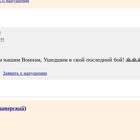
ь о нарушении
!
!!
ем нашим Воинам, Ушедшим в свой последний бой! 🙏🙏
Заявить о нарушении
Питерский
)