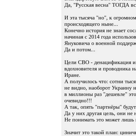
Да, "Русская весна" ТОГДА вс
И эта тысяча "но", к огромно
происходящего ныне...
Конечно история не знает сос
начиная с 2014 года использо
Януковича о военной поддерж
Да и потом...
Цели СВО - денацификация и 
вдохновителя и проводника н
Иране.
А получилось что: сотни тыся
не видно, наоборот Украину 
в миллионы раз "дешевле" эт
очевидно!!!
А так, опять "партнёры" будут
Да у них другая цель, они не
Не понимать это может лишь г
Значит это такой план: цини