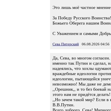
Это лишь моё частное мнение.
За Победу Русского Воинства!
Божьего Оберега нашим Воина
С Уважением и самыми Добры
Сева Питерский
06.08.2026 04:56
Да, Сева, во многом согласен
именно так Путин и сделал, 
надеялись, что хохлы одумаю
враждебные идеологии против 
идеологии, пытающейся уничт
невозможно! Мы даже не демо
,,Орешник,, и то без боевай 
этого нам не придётся делать
,,Но зачем такой мир? Если в 
В.В.Путин.
Всего доброго, Сева! Мирног