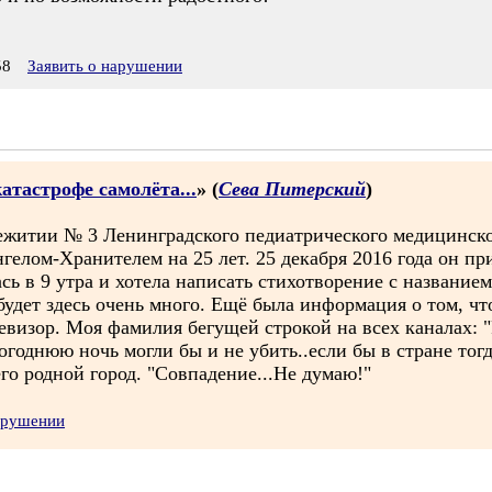
58
Заявить о нарушении
тастрофе самолёта...
» (
Сева Питерский
)
житии № 3 Ленинградского педиатрического медицинско
гелом-Хранителем на 25 лет. 25 декабря 2016 года он пр
ь в 9 утра и хотела написать стихотворение с названием
будет здесь очень много. Ещё была информация о том, чт
елевизор. Моя фамилия бегущей строкой на всех каналах
огоднюю ночь могли бы и не убить..если бы в стране тог
его родной город. "Совпадение...Не думаю!"
арушении