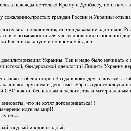
елила надежды не только Крыму и Донбассу, но и нам - вс
му сожалению,простых граждан России и Украины отзывае
лагательного наклонения, но она давала не один шанс Ро
вать все возможности для урегулирования отношений дву
ки России накануне и во время майдана...
демилитаризация Украины. Так и надо было начинать с з
ацистской, бандеровской идеологии! Лишить Украину ве
ч славян с обеих сторон 4 года воюют друг с другом, а х
накачивают оружием и деньгами. Убрать одного клоуна и
ой СВО как по бесценным людским, так и материальным 
 виноваты, что не хотят договариваться!!!
 намерены идти на мир!!!
лупец...
чный, подлый и кровожадный...