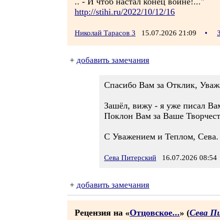
.. - И чтоб настал конец войне!..."
http://stihi.ru/2022/10/12/16
Николай Тарасов 3
15.07.2026 21:09
•
+
добавить замечания
Спасибо Вам за Отклик, Уваж
Зашёл, вижу - я уже писал Ва
Поклон Вам за Ваше Творчест
С Уважением и Теплом, Сева.
Сева Питерский
16.07.2026 08:54
+
добавить замечания
Рецензия на «
Отцовское...
» (
Сева П