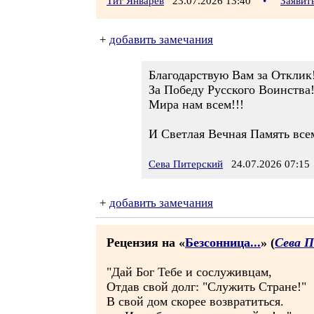
Тит Январёв
23.07.2026 13:40
•
Заявит
+
добавить замечания
Благодарствую Вам за Отклик
За Победу Русского Воинства!
Мира нам всем!!!
И Светлая Вечная Память вс
Сева Питерский
24.07.2026 07:15
+
добавить замечания
Рецензия на «
Безсонница...
» (
Сева 
"Дай Бог Тебе и сослуживцам,
Отдав свой долг: "Служить Стране!"
В свой дом скорее возвратиться.