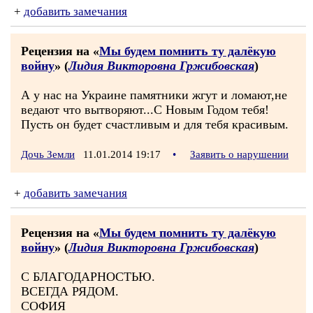
+
добавить замечания
Рецензия на «
Мы будем помнить ту далёкую
войну
» (
Лидия Викторовна Гржибовская
)
А у нас на Украине памятники жгут и ломают,не
ведают что вытворяют...С Новым Годом тебя!
Пусть он будет счастливым и для тебя красивым.
Дочь Земли
11.01.2014 19:17
•
Заявить о нарушении
+
добавить замечания
Рецензия на «
Мы будем помнить ту далёкую
войну
» (
Лидия Викторовна Гржибовская
)
С БЛАГОДАРНОСТЬЮ.
ВСЕГДА РЯДОМ.
СОФИЯ