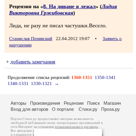
Рецензия на «
8. На диване я лежал
» (
Лидия
Викторовна Гржибовская
)
Лида, не разу не писал частушки.Весело.
Станислав Пенявский
22.04.2012 19:07
•
Заявить о
нарушении
+
добавить замечания
Продолжение списка рецензий:
1360-1351
1350-1341
1340-1331
1330-1321
→
Авторы
Произведения
Рецензии
Поиск
Магазин
Вход для авторов
О портале
Стихи.ру
Проза.ру
Портал Стихи.ру предоставляет авторам возможность
свободной публикации своих литературных произведений в
сети Интернет на основании
пользовательского договора
.
Все авторские права на произведения принадлежат авторам
и охраняются
законом
. Перепечатка произведений возможна