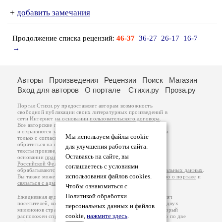
+
добавить замечания
Продолжение списка рецензий:
46-37
36-27
26-17
16-7
→
Авторы
Произведения
Рецензии
Поиск
Магазин
Вход для авторов
О портале
Стихи.ру
Проза.ру
Портал Стихи.ру предоставляет авторам возможность
свободной публикации своих литературных произведений в
сети Интернет на основании
пользовательского договора
.
Все авторские права на произведения принадлежат авторам
и охраняются
законом
. Перепечатка произведений возможна
Мы используем файлы cookie
только с согласия его автора, к которому вы можете
обратиться на его авторской странице. Ответственность за
для улучшения работы сайта.
тексты произведений авторы несут самостоятельно на
Оставаясь на сайте, вы
основании
правил публикации
и
законодательства
Российской Федерации
. Данные пользователей
соглашаетесь с условиями
обрабатываются на основании
Политики обработки персональных данных
.
использования файлов cookies.
Вы также можете посмотреть более подробную
информацию о портале
и
связаться с администрацией
.
Чтобы ознакомиться с
Политикой обработки
Ежедневная аудитория портала Стихи.ру – порядка 200 тысяч
посетителей, которые в общей сумме просматривают более двух
персональных данных и файлов
миллионов страниц по данным счетчика посещаемости, который
cookie,
нажмите здесь
.
расположен справа от этого текста. В каждой графе указано по две