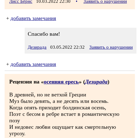
Лисс Бёрнс
10.03.2022 22:30
•
Заявить о нарушении
+
добавить замечания
Спасибо вам!
Дезирада
03.05.2022 22:32
Заявить о нарушении
+
добавить замечания
Рецензия на «
осенняя ересь
» (
Дезирада
)
В древней, но не ветхой Греции
Муз было девять, а не десять или восемь.
Когда опять приходит болдинская осень,
Поэт с бесом в ребре встает в романтическую
позу
И недовес любви ощущает как смертельную
угрозу.