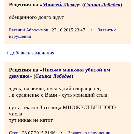
Рецензия на «
Моисей. Исход
» (
Сашка Лебедев
)
обещанного долго ждут
Евгений Абросимов
27.10.2015 23:47
•
Заявить о
нарушении
+
добавить замечания
Рецензия на «
Письмо маньяка убитой им
девушке
» (
Сашка Лебедев
)
здесь, на земле, последний извращенец
..в сравненье с Вами - суть монаший стыд.
суть - глагол 3-го лица МНОЖЕСТВЕННОГО
числа
тут никак не катит
Степ
28.07.2015 21:06
•
Заявить о нарушении