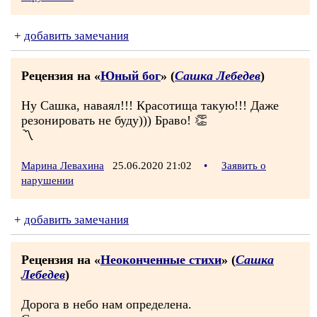
+
добавить замечания
Рецензия на «
Юный бог
» (
Сашка Лебедев
)
Ну Сашка, наваял!!! Красотища такую!!! Даже
резонировать не буду))) Браво! 👏
〽️
Марина Левахина
25.06.2020 21:02
•
Заявить о
нарушении
+
добавить замечания
Рецензия на «
Неоконченные стихи
» (
Сашка
Лебедев
)
Дорога в небо нам определена.