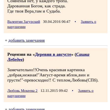
Сомненья нет, у каждого тропа.
Дарованная Богом, как страда.
Где твоя Вера,там и Судьба.
Валентин Загурский
30.04.2016 06:47
•
Заявить о
нарушении
+
добавить замечания
Рецензия на «
Деревня в августе
» (
Сашка
Лебедев
)
Замечательно!!Очень красивая картинка
,добрая,нежная!"Август-время яблок,вин и
грусти!"-превосходно!! С теплом,Любовь(СПб).
Любовь Мокеева 2
12.11.2015 09:42
•
Заявить о
нарушении
+
добавить замечания