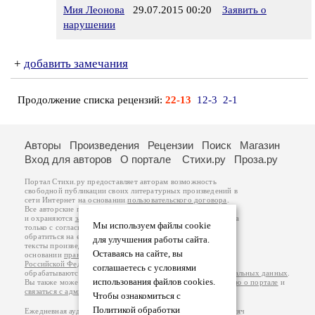
Мия Леонова
29.07.2015 00:20
Заявить о
нарушении
+
добавить замечания
Продолжение списка рецензий:
22-13
12-3
2-1
Авторы
Произведения
Рецензии
Поиск
Магазин
Вход для авторов
О портале
Стихи.ру
Проза.ру
Портал Стихи.ру предоставляет авторам возможность
свободной публикации своих литературных произведений в
сети Интернет на основании
пользовательского договора
.
Все авторские права на произведения принадлежат авторам
и охраняются
законом
. Перепечатка произведений возможна
Мы используем файлы cookie
только с согласия его автора, к которому вы можете
обратиться на его авторской странице. Ответственность за
для улучшения работы сайта.
тексты произведений авторы несут самостоятельно на
Оставаясь на сайте, вы
основании
правил публикации
и
законодательства
Российской Федерации
. Данные пользователей
соглашаетесь с условиями
обрабатываются на основании
Политики обработки персональных данных
.
использования файлов cookies.
Вы также можете посмотреть более подробную
информацию о портале
и
связаться с администрацией
.
Чтобы ознакомиться с
Политикой обработки
Ежедневная аудитория портала Стихи.ру – порядка 200 тысяч