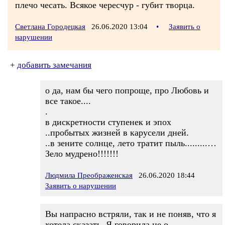
плечо чесать. Всякое чересчур - губит творца.
Светлана Городецкая
26.06.2020 13:04
•
Заявить о
нарушении
+
добавить замечания
о да, нам бы чего попроще, про Любовь и
все такое....
.
в дискретности ступенек и эпох
..пробытых жизней в карусели дней.
..в зените солнце, лето тратит пыль.........…
Зело мудрено!!!!!!!
Людмила Преображенская
26.06.2020 18:44
Заявить о нарушении
Вы напрасно встряли, так и не поняв, что я
хотела сказать. Я говорила не о