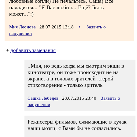
любовные сопли) Не печальтесь, Саша) Всё
наладится... "Я Вас любил... Ещё? Быть
может...":)
Мия Леонова
28.07.2015 13:18
•
Заявить о
нарушении
+
добавить замечания
..Мия, но ведь когда мы смотрим экшн в
кинотеатре, он тоже происходит не на
экране, а в головах зрителей ..герой
стихотворения - только зритель
Сашка Лебедев
28.07.2015 23:40
Заявить о
нарушении
Режиссеры фильмов, сжимающие в кулак
наши мозги, с Вами бы не согласились.