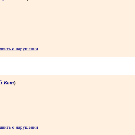
явить о нарушении
й Кот
)
явить о нарушении