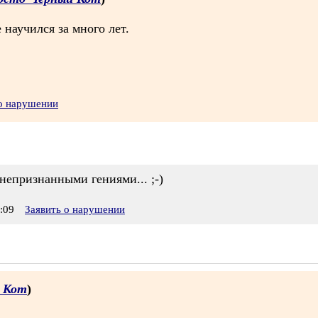
 научился за много лет.
 о нарушении
 непризнанными гениями... ;-)
:09
Заявить о нарушении
 Кот
)