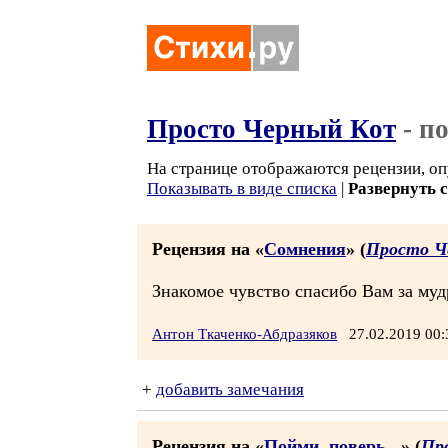
Просто Черный Кот
- п
На странице отображаются рецензии, оп
Показывать в виде списка
|
Развернуть 
Рецензия на «
Сомнения
» (
Просто Ч
Знакомое чувство спасибо Вам за муд
Антон Ткаченко-Абдразяков
27.02.2019 00
+
добавить замечания
Рецензия на «
Пойми, поверь...
» (
Пр