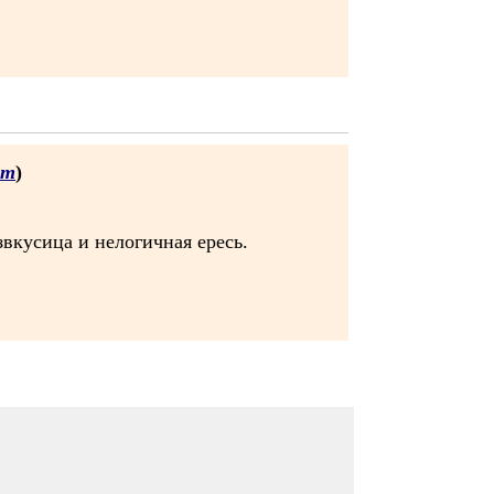
от
)
вкусица и нелогичная ересь.