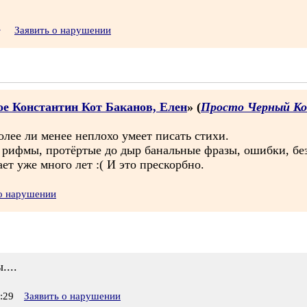
•
Заявить о нарушении
е Константин Кот Баканов, Елен
» (
Просто Черный К
олее ли менее неплохо умеет писать стихи.
 рифмы, протёртые до дыр банальные фразы, ошибки, без
ет уже много лет :( И это прескорбно.
 о нарушении
....
:29
Заявить о нарушении