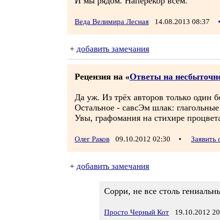
И мы рядом. Наперекор всем.
Веда Велимира Лесная
14.08.2013 08:37
+
добавить замечания
Рецензия на «
Ответы на несбыточно
Да уж. Из трёх авторов только один б
Остальное - савсЭм шлак: глагольные
Увы, графомания на стихире процвета
Олег Раков
09.10.2012 02:30
•
Заявить
+
добавить замечания
Сорри, не все столь гениальны
Просто Черный Кот
19.10.2012 20