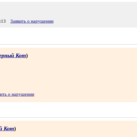
:13
Заявить о нарушении
ерный Кот
)
вить о нарушении
й Кот
)