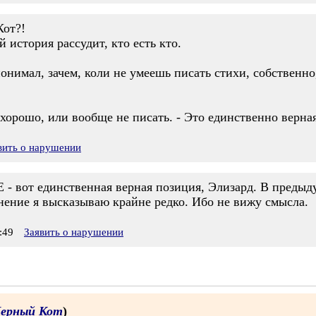
Кот?!
 история рассудит, кто есть кто.
понимал, зачем, коли не умеешь писать стихи, собственно
хорошо, или вообще не писать. - Это единственно верна
вить о нарушении
т единственная верная позиция, Элизард. В предыдущ
мнение я высказываю крайне редко. Ибо не вижу смысла.
:49
Заявить о нарушении
ерный Кот
)