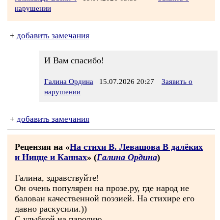
нарушении
+
добавить замечания
И Вам спасибо!
Галина Ордина
15.07.2026 20:27
Заявить о
нарушении
+
добавить замечания
Рецензия на «
На стихи В. Левашова В далёких
и Ницце и Каннах
» (
Галина Ордина
)
Галина, здравствуйте!
Он очень популярен на прозе.ру, где народ не
балован качественной поэзией. На стихире его
давно раскусили.))
С улыбкой на пародию,