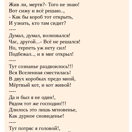
Жив ли, мертв?- Того не знаю!
Вот сижу и всё решаю..,
- Как бы короб тот открыть,
И узнать, кто там сидит?
----
Думал, думал, волновался!
Час, другой...- Всё не решался!
Но, терпеть уж нету сил!
Подбежал.., и в миг открыл!
----
Тут сознанье раздвоилось!!!
Вся Вселенная сместилась!
В двух коробках предо мной,
Мёртвый кот, и кот живой!
----
Да и был я не один!,
Рядом тот же господин!!!
Длилось это лишь мгновенье,
Как дурное сновиденье!
----
Тут потряс я головой!,