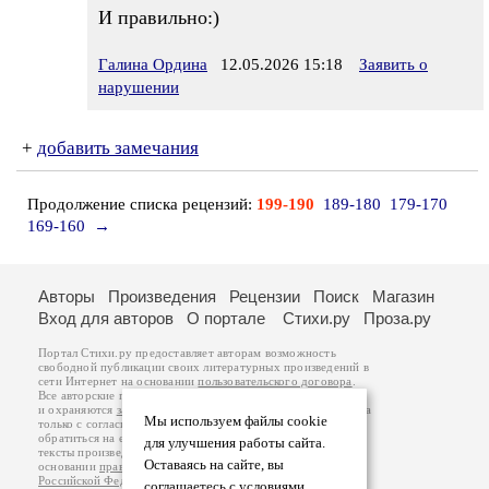
И правильно:)
Галина Ордина
12.05.2026 15:18
Заявить о
нарушении
+
добавить замечания
Продолжение списка рецензий:
199-190
189-180
179-170
169-160
→
Авторы
Произведения
Рецензии
Поиск
Магазин
Вход для авторов
О портале
Стихи.ру
Проза.ру
Портал Стихи.ру предоставляет авторам возможность
свободной публикации своих литературных произведений в
сети Интернет на основании
пользовательского договора
.
Все авторские права на произведения принадлежат авторам
и охраняются
законом
. Перепечатка произведений возможна
Мы используем файлы cookie
только с согласия его автора, к которому вы можете
обратиться на его авторской странице. Ответственность за
для улучшения работы сайта.
тексты произведений авторы несут самостоятельно на
Оставаясь на сайте, вы
основании
правил публикации
и
законодательства
Российской Федерации
. Данные пользователей
соглашаетесь с условиями