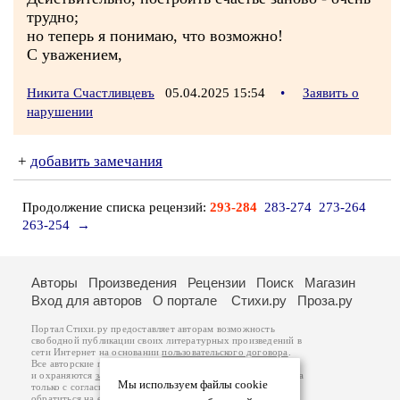
трудно;
но теперь я понимаю, что возможно!
С уважением,
Никита Счастливцевъ
05.04.2025 15:54
•
Заявить о
нарушении
+
добавить замечания
Продолжение списка рецензий:
293-284
283-274
273-264
263-254
→
Авторы
Произведения
Рецензии
Поиск
Магазин
Вход для авторов
О портале
Стихи.ру
Проза.ру
Портал Стихи.ру предоставляет авторам возможность
свободной публикации своих литературных произведений в
сети Интернет на основании
пользовательского договора
.
Все авторские права на произведения принадлежат авторам
и охраняются
законом
. Перепечатка произведений возможна
Мы используем файлы cookie
только с согласия его автора, к которому вы можете
обратиться на его авторской странице. Ответственность за