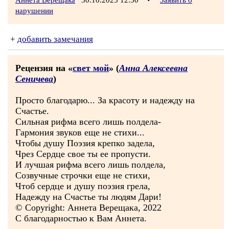
Аннета Верещака
30.10.2025 12:30
•
Заявить о
нарушении
+
добавить замечания
Рецензия на «
свет мой
» (
Анна Алексеевна
Сеничева
)
Просто благодарю... За красоту и надежду на
Счастье.
Сильная рифма всего лишь полдела-
Гармония звуков еще не стихи...
Чтобы душу Поэзия крепко задела,
Чрез Сердце свое ты ее пропусти.
И лучшая рифма всего лишь полдела,
Созвучные строчки еще не стихи,
Чтоб сердце и душу поэзия грела,
Надежду на Счастье ты людям Дари!
© Copyright: Аннета Верещака, 2022
С благодарностью к Вам Аннета.