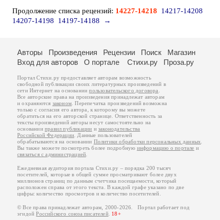
Продолжение списка рецензий:
14227-14218
14217-14208
14207-14198
14197-14188
→
Авторы
Произведения
Рецензии
Поиск
Магазин
Вход для авторов
О портале
Стихи.ру
Проза.ру
Портал Стихи.ру предоставляет авторам возможность
свободной публикации своих литературных произведений в
сети Интернет на основании
пользовательского договора
.
Все авторские права на произведения принадлежат авторам
и охраняются
законом
. Перепечатка произведений возможна
только с согласия его автора, к которому вы можете
обратиться на его авторской странице. Ответственность за
тексты произведений авторы несут самостоятельно на
основании
правил публикации
и
законодательства
Российской Федерации
. Данные пользователей
обрабатываются на основании
Политики обработки персональных данных
.
Вы также можете посмотреть более подробную
информацию о портале
и
связаться с администрацией
.
Ежедневная аудитория портала Стихи.ру – порядка 200 тысяч
посетителей, которые в общей сумме просматривают более двух
миллионов страниц по данным счетчика посещаемости, который
расположен справа от этого текста. В каждой графе указано по две
цифры: количество просмотров и количество посетителей.
© Все права принадлежат авторам, 2000-2026. Портал работает под
эгидой
Российского союза писателей
.
18+