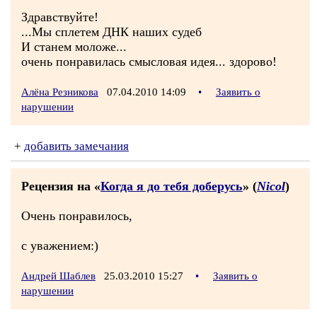
Здравствуйте!
...Мы сплетем ДНК наших судеб
И станем моложе...
очень понравилась смысловая идея... здорово!
Алёна Резникова
07.04.2010 14:09
•
Заявить о
нарушении
+
добавить замечания
Рецензия на «
Когда я до тебя доберусь
» (
Nicol
)
Очень понравилось,
с уважением:)
Андрей Шаблев
25.03.2010 15:27
•
Заявить о
нарушении