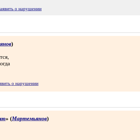
аявить о нарушении
янов
)
тся,
огда
явить о нарушении
каю
» (
Мартемьянов
)