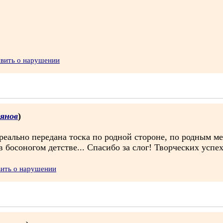
явить о нарушении
янов
)
реально передана тоска по родной стороне, по родным ме
 босоногом детстве... Спасибо за слог! Творческих успе
вить о нарушении