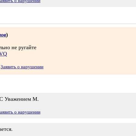
аявить о нарушении
ов
)
льно не ругайте
zVQ
Заявить о нарушении
. С Уважением М.
аявить о нарушении
ется.