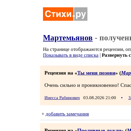
Мартемьянов
- получен
На странице отображаются рецензии, оп
Показывать в виде списка
|
Развернуть 
Рецензия на «
Ты меня позови
» (
Мар
Очень сильно и проникновенно! Спасиб
Инесса Рабинович
03.08.2026 21:00
•
З
+
добавить замечания
Рецензия на «
Проливные дожди
» (
М