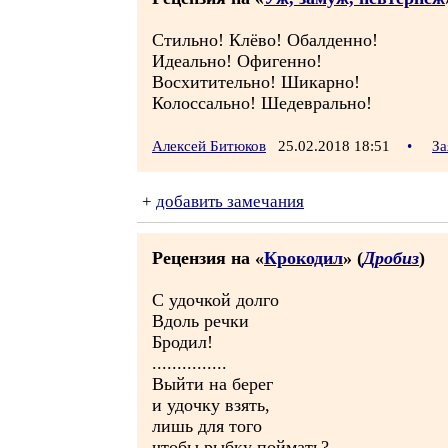
Стильно! Клёво! Обалденно!
Идеально! Офигенно!
Восхитительно! Шикарно!
Колоссально! Шедеврально!
Алексей Битюков
25.02.2018 18:51
•
За
+
добавить замечания
Рецензия на «
Крокодил
» (
Дробиз
)
С удочкой долго
Вдоль речки
Бродил!
...............
Выйти на берег
и удочку взять,
лишь для того
чтобы рыбку поймать?