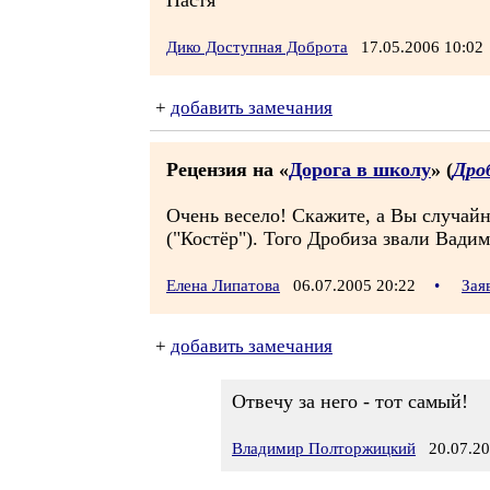
Настя
Дико Доступная Доброта
17.05.2006 10:0
+
добавить замечания
Рецензия на «
Дорога в школу
» (
Дро
Очень весело! Скажите, а Вы случайн
("Костёр"). Того Дробиза звали Вадим
Елена Липатова
06.07.2005 20:22
•
Зая
+
добавить замечания
Отвечу за него - тот самый!
Владимир Полторжицкий
20.07.20