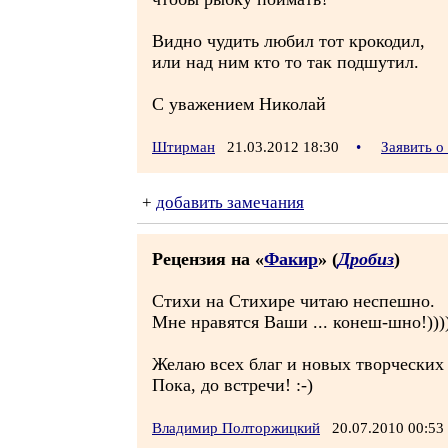
Видно чудить любил тот крокодил,
или над ним кто то так подшутил.
С уважением Николай
Штирман
21.03.2012 18:30
•
Заявить о
+
добавить замечания
Рецензия на «
Факир
» (
Дробиз
)
Стихи на Стихире читаю неспешно.
Мне нравятся Ваши ... конеш-шно!)))))
Желаю всех благ и новых творческих
Пока, до встречи! :-)
Владимир Полторжицкий
20.07.2010 00:5