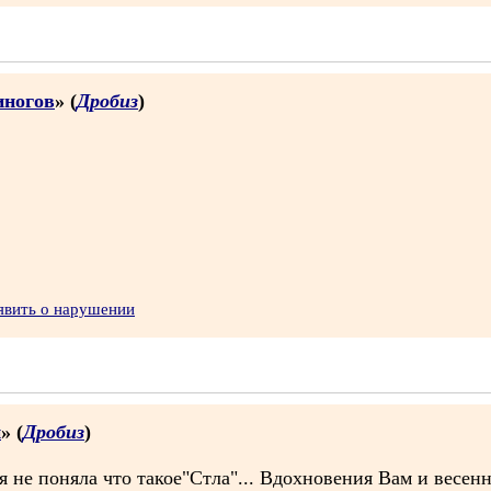
иногов
» (
Дробиз
)
явить о нарушении
и
» (
Дробиз
)
я не поняла что такое"Стла"... Вдохновения Вам и весенн