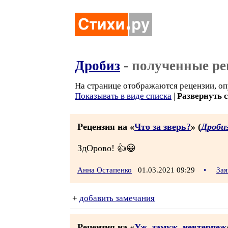
Дробиз
- полученные ре
На странице отображаются рецензии, оп
Показывать в виде списка
|
Развернуть 
Рецензия на «
Что за зверь?
» (
Дроби
ЗдОрово! 👍😀
Анна Остапенко
01.03.2021 09:29
•
Зая
+
добавить замечания
Рецензия на «
Уж, замуж, невтерпеж