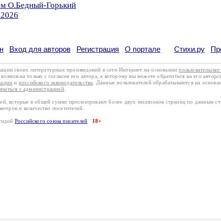
ом О.Бедный-Горький
.2026
н
Вход для авторов
Регистрация
О портале
Стихи.ру
Пр
кации своих литературных произведений в сети Интернет на основании
пользовательско
возможна только с согласия его автора, к которому вы можете обратиться на его авторс
кации
и
российского законодательства
. Данные пользователей обрабатываются на основ
вязаться с администрацией
.
лей, которые в общей сумме просматривают более двух миллионов страниц по данным с
смотров и количество посетителей.
эгидой
Российского союза писателей
18+