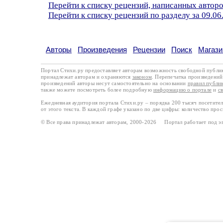
Перейти к списку рецензий, написанных автор
Перейти к списку рецензий по разделу за 09.06
Авторы
Произведения
Рецензии
Поиск
Магази
Портал Стихи.ру предоставляет авторам возможность свободной публи
принадлежат авторам и охраняются
законом
. Перепечатка произведений 
произведений авторы несут самостоятельно на основании
правил публи
также можете посмотреть более подробную
информацию о портале
и
с
Ежедневная аудитория портала Стихи.ру – порядка 200 тысяч посетите
от этого текста. В каждой графе указано по две цифры: количество про
© Все права принадлежат авторам, 2000-2026 Портал работает под 