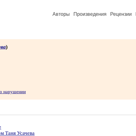
Авторы
Произведения
Рецензии
ева
)
 о нарушении
е
ом Таня Усачева