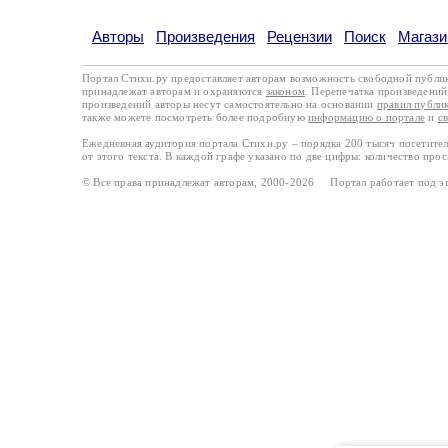
Авторы
Произведения
Рецензии
Поиск
Магази
Портал Стихи.ру предоставляет авторам возможность свободной публи
принадлежат авторам и охраняются
законом
. Перепечатка произведений 
произведений авторы несут самостоятельно на основании
правил публи
также можете посмотреть более подробную
информацию о портале
и
с
Ежедневная аудитория портала Стихи.ру – порядка 200 тысяч посетите
от этого текста. В каждой графе указано по две цифры: количество про
© Все права принадлежат авторам, 2000-2026 Портал работает под 