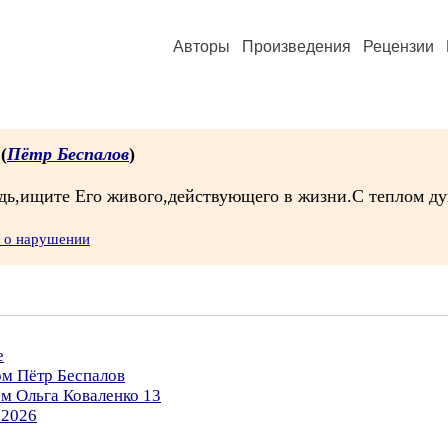
Авторы
Произведения
Рецензии
 (
Пётр Беспалов
)
подь,ищите Его живого,действующего в жизни.С теплом д
ь о нарушении
е
ом Пётр Беспалов
ом Ольга Коваленко 13
.2026