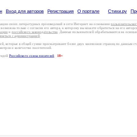
н
Вход для авторов
Регистрация
О портале
Стихи.ру
Пр
кации своих литературных произведений в сети Интернет на основании
пользовательско
возможна только с согласия его автора, к которому вы можете обратиться на его авторс
кации
и
российского законодательства
. Данные пользователей обрабатываются на основ
вязаться с администрацией
.
лей, которые в общей сумме просматривают более двух миллионов страниц по данным с
смотров и количество посетителей.
эгидой
Российского союза писателей
18+