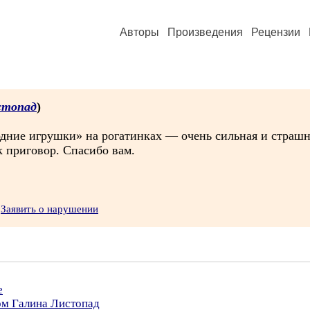
Авторы
Произведения
Рецензии
стопад
)
годние игрушки» на рогатинках — очень сильная и страш
к приговор. Спасибо вам.
Заявить о нарушении
е
ом Галина Листопад