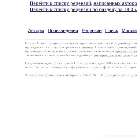
Перейти к списку рецензий, написанных автор
Перейти к списку рецензий по разделу за 18.05
Авторы
Произведения
Рецензии
Поиск
Магази
Портал Стихи.ру предоставляет авторам возможность свободной публи
принадлежат авторам и охраняются
законом
. Перепечатка произведений 
произведений авторы несут самостоятельно на основании
правил публи
также можете посмотреть более подробную
информацию о портале
и
с
Ежедневная аудитория портала Стихи.ру – порядка 200 тысяч посетите
от этого текста. В каждой графе указано по две цифры: количество про
© Все права принадлежат авторам, 2000-2026 Портал работает под 