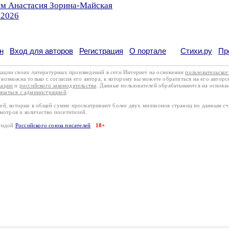
ом Анастасия Зорина-Майская
.2026
н
Вход для авторов
Регистрация
О портале
Стихи.ру
Пр
кации своих литературных произведений в сети Интернет на основании
пользовательско
возможна только с согласия его автора, к которому вы можете обратиться на его авторс
кации
и
российского законодательства
. Данные пользователей обрабатываются на основ
вязаться с администрацией
.
лей, которые в общей сумме просматривают более двух миллионов страниц по данным с
смотров и количество посетителей.
эгидой
Российского союза писателей
18+